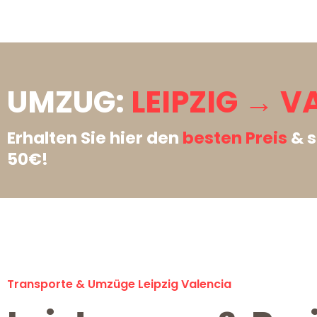
UMZUG:
LEIPZIG → V
Erhalten Sie hier den
besten Preis
& s
50€!
Transporte & Umzüge Leipzig Valencia