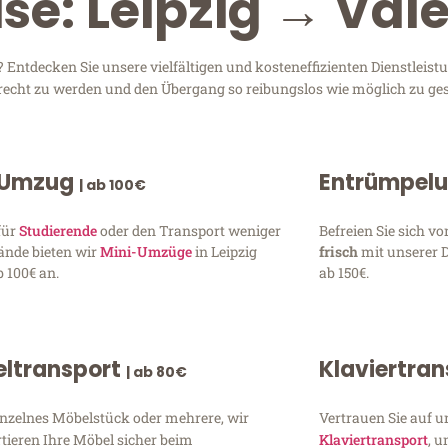
se: Leipzig → Val
Entdecken Sie unsere vielfältigen und kosteneffizienten Dienstleis
 gerecht zu werden und den Übergang so reibungslos wie möglich zu ges
 Umzug
Entrümpel
| ab 100€
für
Studierende
oder den Transport weniger
Befreien Sie sich 
ände bieten wir
Mini-Umzüge
in Leipzig
frisch
mit unserer 
 100€ an.
ab 150€.
ltransport
Klaviertra
| ab 80€
inzelnes Möbelstück oder mehrere, wir
Vertrauen Sie auf u
tieren Ihre Möbel sicher beim
Klaviertransport
, 