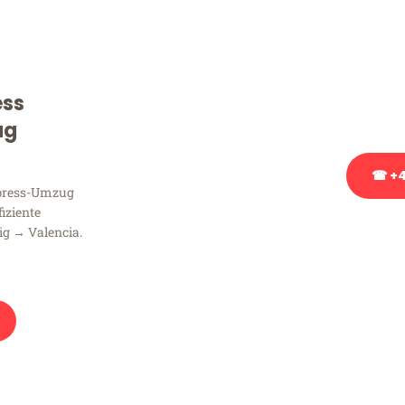
Sie haben Fragen zu Ihrem
Beratung bezüglich Ihres
Rufen Sie uns gerne an, un
ess
Ihnen kostenlos weiterzuh
ug
☎ +4
xpress-Umzug
fiziente
Stattdessen eine u
ig → Valencia.