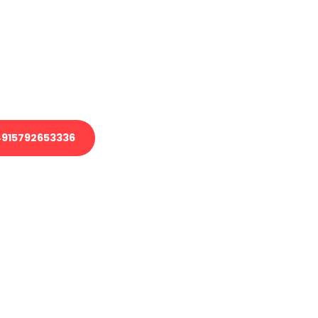
 Transport oder benötigen eine
 Umzug?
ser Team aus Experten freut sich,
elfen!
915792653336
nverbindliche Anfrage senden