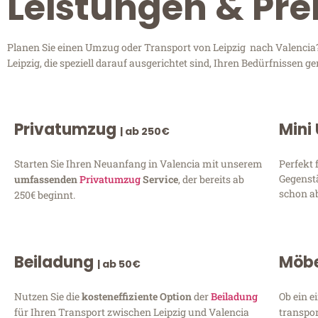
Leistungen & Prei
Planen Sie einen Umzug oder Transport von Leipzig nach Valencia? 
Leipzig, die speziell darauf ausgerichtet sind, Ihren Bedürfnissen
Privatumzug
Mini
| ab 250€
Starten Sie Ihren Neuanfang in Valencia mit unserem
Perfekt 
Gegenst
umfassenden
Privatumzug
Service
, der bereits ab
schon ab
250€ beginnt.
Beiladung
Möbe
| ab 50€
Nutzen Sie die
kosteneffiziente Option
der
Beiladung
Ob ein e
für Ihren Transport zwischen Leipzig und Valencia
transpor