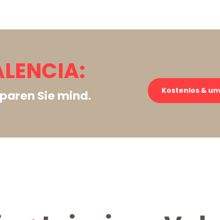
ALENCIA:
Kostenlos & un
paren Sie mind.