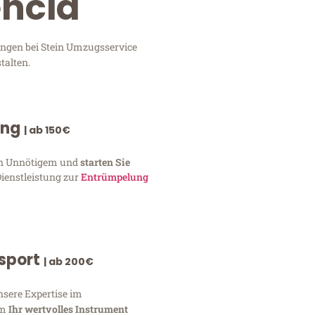
encia
tungen bei Stein Umzugsservice
talten.
ung
| ab 150€
von Unnötigem und
starten Sie
Dienstleistung zur
Entrümpelung
nsport
| ab 200€
nsere Expertise im
um
Ihr wertvolles Instrument