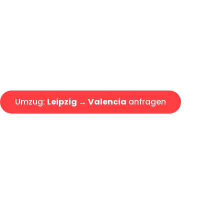
Express-Abwicklung in unter 2
Über 15 Jahre Erfahrung mit 
Angebot erhalten in unter 30 
Umzug:
Leipzig → Valencia
anfragen
Alle Umzugsanfragen sind zu 100% kostenlos & unverbind