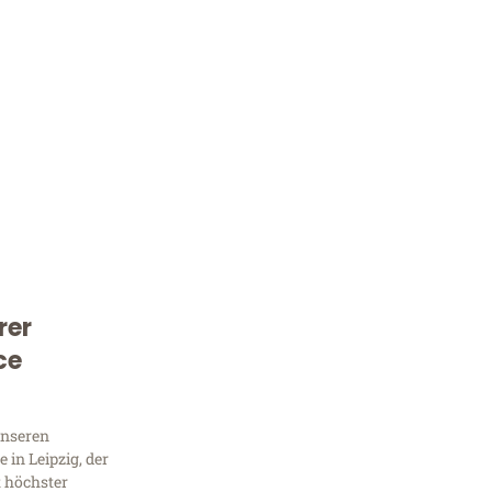
rer
Kostenlose Beratung!
ce
Sie 
Frag
unseren
in Leipzig, der
t höchster