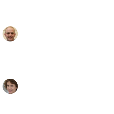
an das gesamte Team von Stein
Umzugsservice für ihren
außergewöhnlichen Service!"
Frederik F.
Umzug in Leipzig
"Besser hätte ich mir den Umzug von
Leipzig nach Wien nicht vorstellen
können - DANKE!"
Maria W
Umzug von Leipzig nach Wien
"Mein Klavier kam in unter 24 Stunden