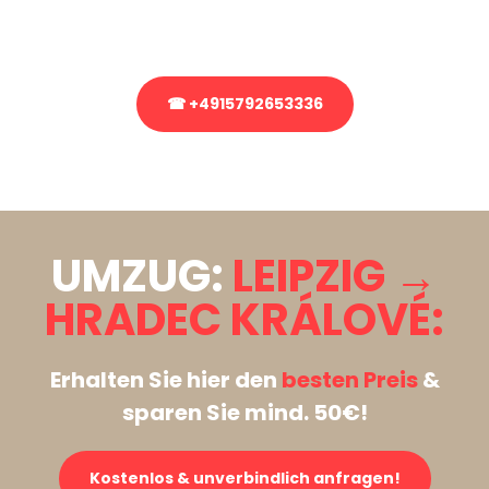
Rufen Sie uns gerne an, unser Team aus Experten freut sich, Ihnen
kostenlos weiterzuhelfen!
☎ +4915792653336
Stattdessen eine unverbindliche Anfrage senden
UMZUG:
LEIPZIG →
HRADEC KRÁLOVÉ:
Erhalten Sie hier den
besten Preis
&
sparen Sie mind. 50€!
Kostenlos & unverbindlich anfragen!