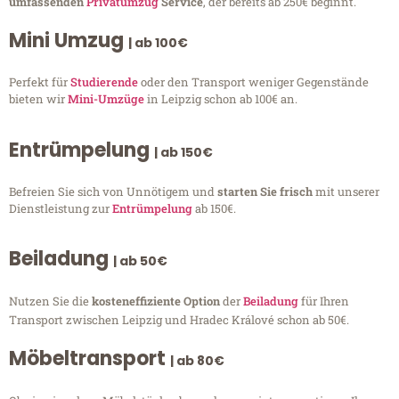
umfassenden
Privatumzug
Service
, der bereits ab 250€ beginnt.
Mini Umzug
| ab 100€
Perfekt für
Studierende
oder den Transport weniger Gegenstände
bieten wir
Mini-Umzüge
in Leipzig schon ab 100€ an.
Entrümpelung
| ab 150€
Befreien Sie sich von Unnötigem und
starten Sie frisch
mit unserer
Dienstleistung zur
Entrümpelung
ab 150€.
Beiladung
| ab 50€
Nutzen Sie die
kosteneffiziente Option
der
Beiladung
für Ihren
Transport zwischen Leipzig und Hradec Králové schon ab 50€.
Möbeltransport
| ab 80€