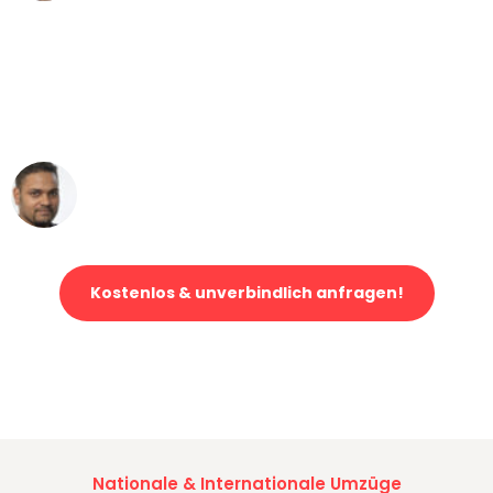
"Mein Klavier kam in unter 24 Stunden
ohne einen Kratzer an - ein
erstklassiger Service!"
Ümit Y.
Klaviertransport in Leipzig
Kostenlos & unverbindlich anfragen!
Jetzt anfragen und der nächste glückliche Kunde werden. Alle
Umzugsanfragen sind zu
100% kostenlos & unverbindlich!
Nationale & Internationale Umzüge