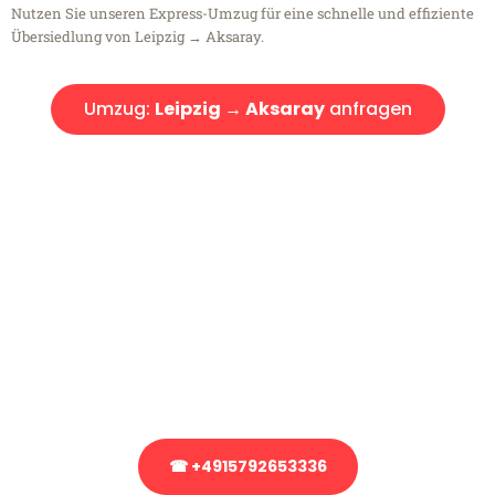
Nutzen Sie unseren Express-Umzug für eine schnelle und effiziente
Übersiedlung von Leipzig → Aksaray.
Umzug:
Leipzig → Aksaray
anfragen
Kostenlose Beratung!
Sie haben Fragen?
Sie haben Fragen zu Ihrem Transport oder benötigen eine Beratung
bezüglich Ihres Umzug?
Rufen Sie uns gerne an, unser Team aus Experten freut sich, Ihnen
kostenlos weiterzuhelfen!
☎ +4915792653336