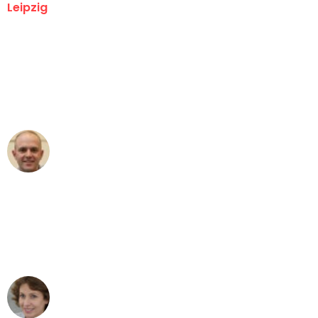
Leipzig
"Erste Klasse! Ein großes Dankeschön
an das gesamte Team von Stein
Umzugsservice für ihren
außergewöhnlichen Service!"
Frederik F.
Umzug in Leipzig
"Besser hätte ich mir den Umzug von
Leipzig nach Wien nicht vorstellen
können - DANKE!"
Maria W
Umzug von Leipzig nach Wien