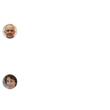
an das gesamte Team von Stein
Umzugsservice für ihren
außergewöhnlichen Service!"
Frederik F.
Umzug in Leipzig
"Besser hätte ich mir den Umzug von
Leipzig nach Wien nicht vorstellen
können - DANKE!"
Maria W
Umzug von Leipzig nach Wien
"Mein Klavier kam in unter 24 Stunden
ohne einen Kratzer an - ein