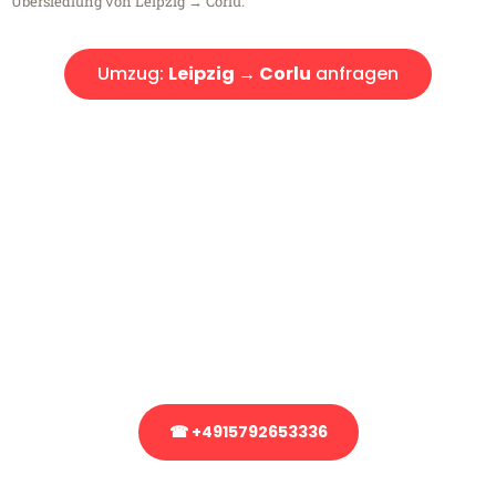
Übersiedlung von Leipzig → Corlu.
Umzug:
Leipzig → Corlu
anfragen
Kostenlose Beratung!
Sie haben Fragen?
Sie haben Fragen zu Ihrem Transport oder benötigen eine Beratung
bezüglich Ihres Umzug?
Rufen Sie uns gerne an, unser Team aus Experten freut sich, Ihnen
kostenlos weiterzuhelfen!
☎ +4915792653336
Stattdessen eine unverbindliche Anfrage senden