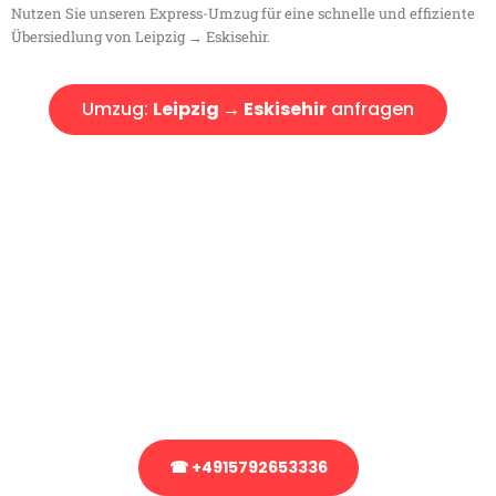
Nutzen Sie unseren Express-Umzug für eine schnelle und effiziente
Übersiedlung von Leipzig → Eskisehir.
Umzug:
Leipzig → Eskisehir
anfragen
Kostenlose Beratung!
Sie haben Fragen?
Sie haben Fragen zu Ihrem Transport oder benötigen eine Beratung
bezüglich Ihres Umzug?
Rufen Sie uns gerne an, unser Team aus Experten freut sich, Ihnen
kostenlos weiterzuhelfen!
☎ +4915792653336