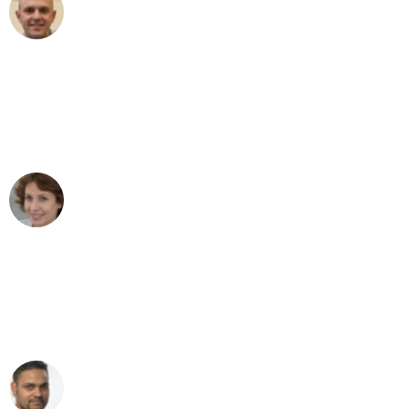
Frederik F.
Umzug in Leipzig
"Besser hätte ich mir den Umzug von
Leipzig nach Wien nicht vorstellen
können - DANKE!"
Maria W
Umzug von Leipzig nach Wien
"Mein Klavier kam in unter 24 Stunden
ohne einen Kratzer an - ein
erstklassiger Service!"
Ümit Y.
Klaviertransport in Leipzig