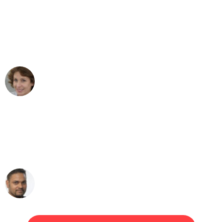
"Besser hätte ich mir den Umzug von
Leipzig nach Wien nicht vorstellen
können - DANKE!"
Maria W
Umzug von Leipzig nach Wien
"Mein Klavier kam in unter 24 Stunden
ohne einen Kratzer an - ein
erstklassiger Service!"
Ümit Y.
Klaviertransport in Leipzig