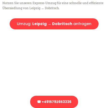
Nutzen Sie unseren Express-Umzug für eine schnelle und effiziente
Übersiedlung von Leipzig → Dobritsch.
Umzug:
Leipzig → Dobritsch
anfragen
Kostenlose Beratung!
Sie haben Fragen?
Sie haben Fragen zu Ihrem Transport oder benötigen eine Beratung
bezüglich Ihres Umzug?
Rufen Sie uns gerne an, unser Team aus Experten freut sich, Ihnen
kostenlos weiterzuhelfen!
☎ +4915792653336