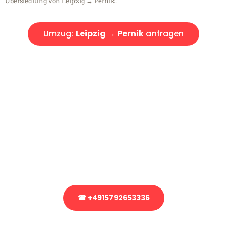
Übersiedlung von Leipzig → Pernik.
Umzug:
Leipzig → Pernik
anfragen
Kostenlose Beratung!
Sie haben Fragen?
Sie haben Fragen zu Ihrem Transport oder benötigen eine Beratung
bezüglich Ihres Umzug?
Rufen Sie uns gerne an, unser Team aus Experten freut sich, Ihnen
kostenlos weiterzuhelfen!
☎ +4915792653336
Stattdessen eine unverbindliche Anfrage senden