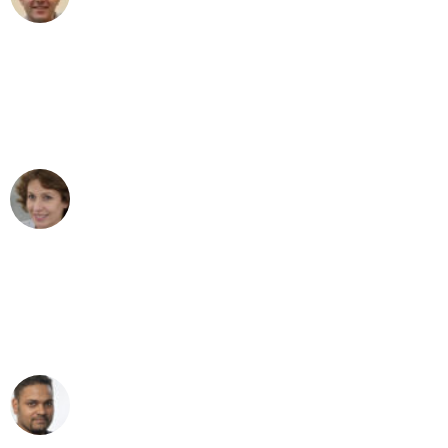
Umzug in Leipzig
"Besser hätte ich mir den Umzug von
Leipzig nach Wien nicht vorstellen
können - DANKE!"
Maria W
Umzug von Leipzig nach Wien
"Mein Klavier kam in unter 24 Stunden
ohne einen Kratzer an - ein
erstklassiger Service!"
Ümit Y.
Klaviertransport in Leipzig