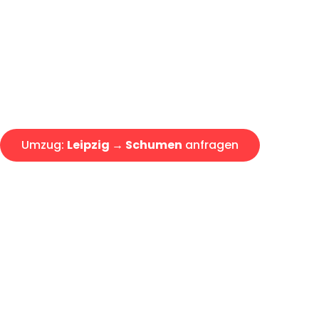
Express-Abwicklung in unter 2
Über 15 Jahre Erfahrung mit 
Angebot erhalten in unter 30 
Umzug:
Leipzig → Schumen
anfragen
Alle Umzugsanfragen sind zu 100% kostenlos & unverbind