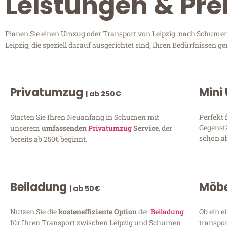
Leistungen & Pre
Planen Sie einen Umzug oder Transport von Leipzig nach Schumen? 
Leipzig, die speziell darauf ausgerichtet sind, Ihren Bedürfnissen
Privatumzug
Mini
| ab 250€
Starten Sie Ihren Neuanfang in Schumen mit
Perfekt 
Gegenst
unserem
umfassenden
Privatumzug
Service
, der
schon ab
bereits ab 250€ beginnt.
Beiladung
Möbe
| ab 50€
Nutzen Sie die
kosteneffiziente Option
der
Beiladung
Ob ein e
für Ihren Transport zwischen Leipzig und Schumen
transpor