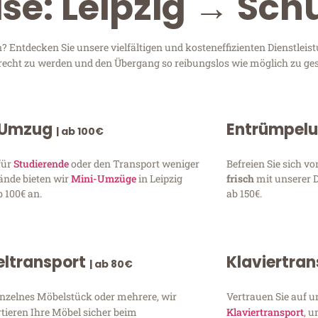
ise: Leipzig → Sc
Entdecken Sie unsere vielfältigen und kosteneffizienten Dienstleis
 gerecht zu werden und den Übergang so reibungslos wie möglich zu ges
 Umzug
Entrümpel
| ab 100€
für
Studierende
oder den Transport weniger
Befreien Sie sich 
ände bieten wir
Mini-Umzüge
in Leipzig
frisch
mit unserer 
 100€ an.
ab 150€.
ltransport
Klaviertra
| ab 80€
inzelnes Möbelstück oder mehrere, wir
Vertrauen Sie auf u
tieren Ihre Möbel sicher beim
Klaviertransport
, 