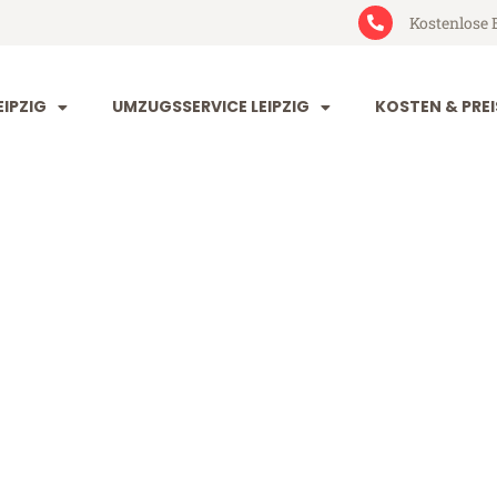
Kostenlose 
IPZIG
UMZUGSSERVICE LEIPZIG
KOSTEN & PREI
g Schumen
men (ab 199€)