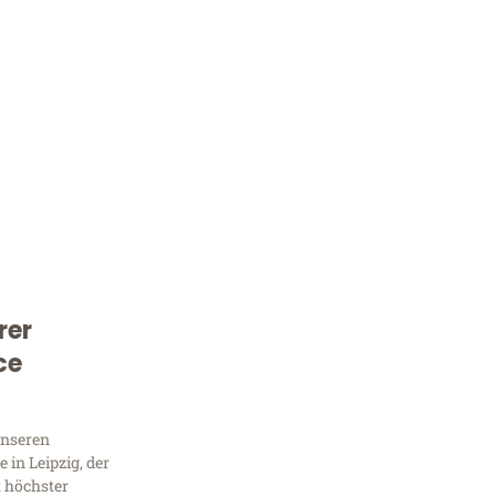
rer
Kostenlose Beratung!
ce
Sie 
Frag
unseren
in Leipzig, der
t höchster