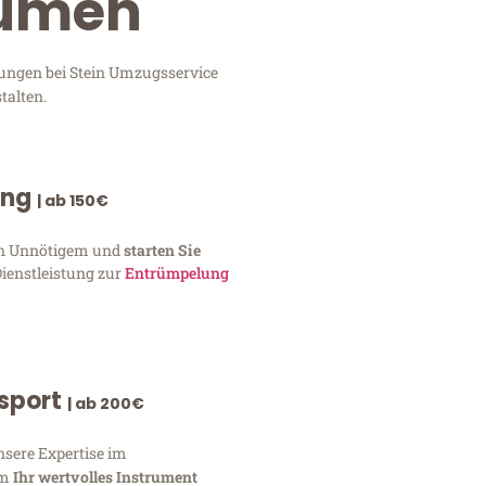
humen
tungen bei Stein Umzugsservice
talten.
ung
| ab 150€
von Unnötigem und
starten Sie
Dienstleistung zur
Entrümpelung
nsport
| ab 200€
nsere Expertise im
um
Ihr wertvolles Instrument