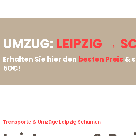
UMZUG:
LEIPZIG → 
Erhalten Sie hier den
besten Preis
& s
50€!
Transporte & Umzüge Leipzig Schumen