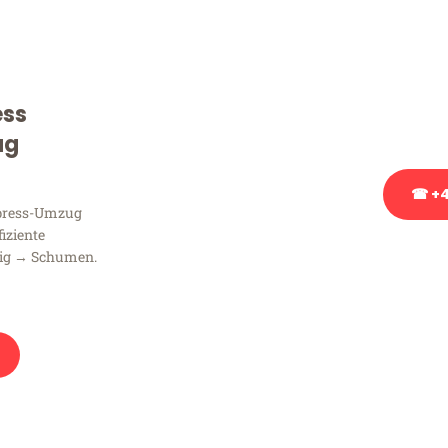
Sie haben Fragen zu Ihrem
Beratung bezüglich Ihres
Rufen Sie uns gerne an, un
ess
Ihnen kostenlos weiterzuh
ug
☎ +4
xpress-Umzug
fiziente
Stattdessen eine u
zig → Schumen.