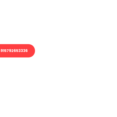
 Transport oder benötigen eine
 Umzug?
ser Team aus Experten freut sich,
elfen!
915792653336
nverbindliche Anfrage senden