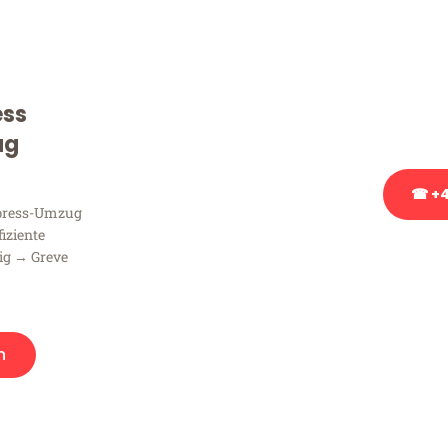
Sie haben Fragen zu Ihrem
Beratung bezüglich Ihres
Rufen Sie uns gerne an, un
ess
Ihnen kostenlos weiterzuh
ug
☎ +4
xpress-Umzug
fiziente
Stattdessen eine u
ig → Greve
n