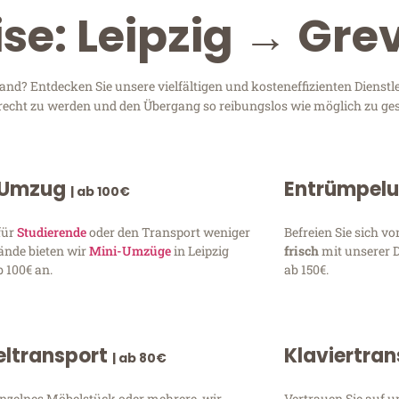
ise: Leipzig → Gre
nd? Entdecken Sie unsere vielfältigen und kosteneffizienten Dienst
 gerecht zu werden und den Übergang so reibungslos wie möglich zu ges
 Umzug
Entrümpel
| ab 100€
für
Studierende
oder den Transport weniger
Befreien Sie sich 
ände bieten wir
Mini-Umzüge
in Leipzig
frisch
mit unserer 
 100€ an.
ab 150€.
ltransport
Klaviertra
| ab 80€
inzelnes Möbelstück oder mehrere, wir
Vertrauen Sie auf u