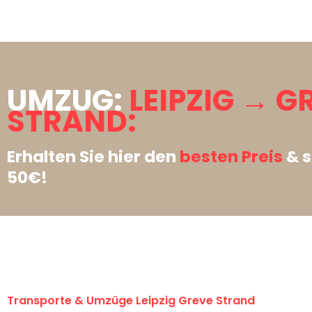
UMZUG:
LEIPZIG → G
STRAND:
Erhalten Sie hier den
besten Preis
& s
50€!
Transporte & Umzüge Leipzig Greve Strand