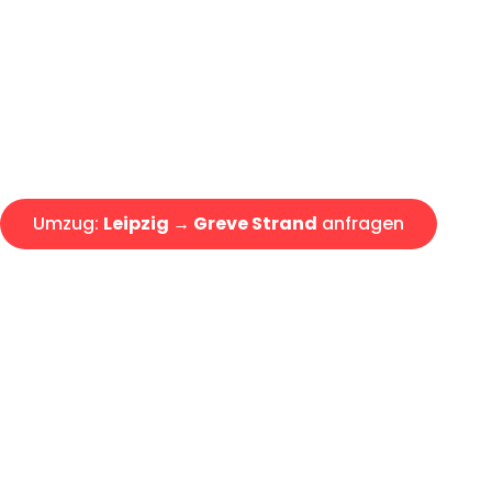
Express-Abwicklung in unter 2
Über 15 Jahre Erfahrung mit 
Angebot erhalten in unter 30 
Umzug:
Leipzig → Greve Strand
anfragen
Alle Umzugsanfragen sind zu 100% kostenlos & unverbind