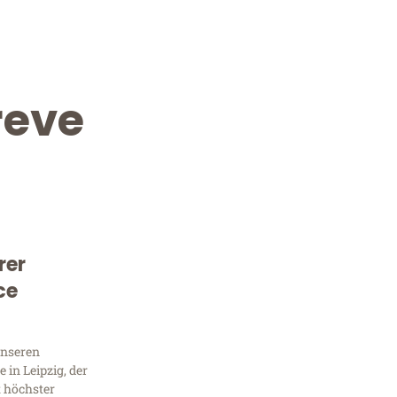
reve
rer
Kostenlose Beratung!
ce
Sie 
Frag
unseren
in Leipzig, der
t höchster