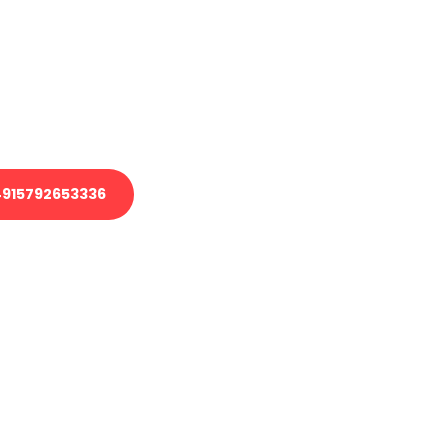
 Transport oder benötigen eine
 Umzug?
ser Team aus Experten freut sich,
elfen!
915792653336
nverbindliche Anfrage senden