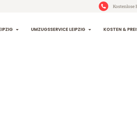
Kostenlose 
IPZIG
UMZUGSSERVICE LEIPZIG
KOSTEN & PREI
 Greve Strand
 Strand (ab 199€)