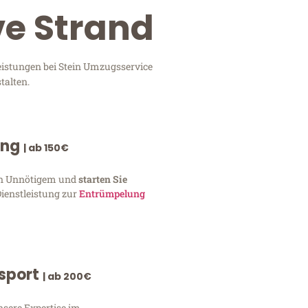
ve Strand
leistungen bei Stein Umzugsservice
talten.
ung
| ab 150€
von Unnötigem und
starten Sie
Dienstleistung zur
Entrümpelung
nsport
| ab 200€
nsere Expertise im