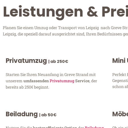
Leistungen & Pre
Planen Sie einen Umzug oder Transport von Leipzig nach Greve Stra
Leipzig, die speziell darauf ausgerichtet sind, Ihren Bedürfnissen
Privatumzug
Mini
| ab 250€
Starten Sie Ihren Neuanfang in Greve Strand mit
Perfekt 
Gegenst
unserem
umfassenden
Privatumzug
Service
, der
schon ab
bereits ab 250€ beginnt.
Beiladung
Möbe
| ab 50€
Nutzen Sie die
kosteneffiziente Option
der
Beiladung
Ob ein e