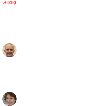
Leipzig
"Erste Klasse! Ein großes Dankeschön
an das gesamte Team von Stein
Umzugsservice für ihren
außergewöhnlichen Service!"
Frederik F.
Umzug in Leipzig
"Besser hätte ich mir den Umzug von
Leipzig nach Wien nicht vorstellen
können - DANKE!"
Maria W
Umzug von Leipzig nach Wien