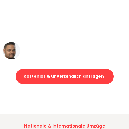
"Mein Klavier kam in unter 24 Stunden
ohne einen Kratzer an - ein
erstklassiger Service!"
Ümit Y.
Klaviertransport in Leipzig
Kostenlos & unverbindlich anfragen!
Jetzt anfragen und der nächste glückliche Kunde werden. Alle
Umzugsanfragen sind zu
100% kostenlos & unverbindlich!
Nationale & Internationale Umzüge