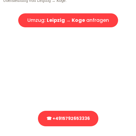
Übersiedlung von Leipzig → Koge.
Umzug:
Leipzig → Koge
anfragen
Kostenlose Beratung!
Sie haben Fragen?
Sie haben Fragen zu Ihrem Transport oder benötigen eine Beratung
bezüglich Ihres Umzug?
Rufen Sie uns gerne an, unser Team aus Experten freut sich, Ihnen
kostenlos weiterzuhelfen!
☎ +4915792653336
Stattdessen eine unverbindliche Anfrage senden