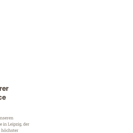
rer
Kostenlose Beratung!
ce
Sie 
Frag
unseren
in Leipzig, der
t höchster