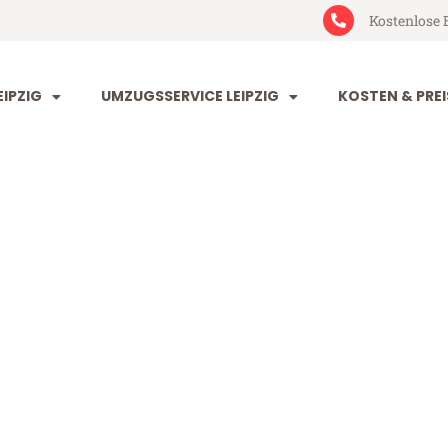
Kostenlose 
IPZIG
UMZUGSSERVICE LEIPZIG
KOSTEN & PREI
g Bochum
um (ab 199€)