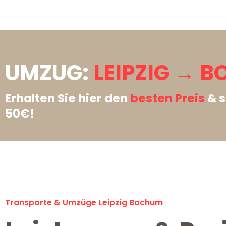
UMZUG:
LEIPZIG → 
Erhalten Sie hier den
besten Preis
& s
50€!
Transporte & Umzüge Leipzig Bochum