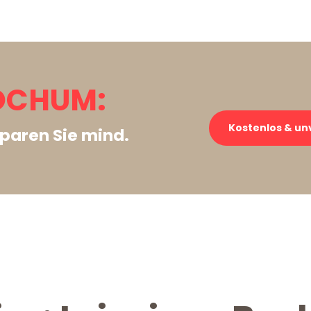
BOCHUM:
Kostenlos & un
paren Sie mind.