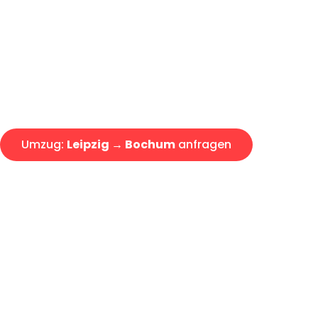
Express-Abwicklung in unter 2
Über 15 Jahre Erfahrung mit 
Angebot erhalten in unter 30 
Umzug:
Leipzig → Bochum
anfragen
Alle Umzugsanfragen sind zu 100% kostenlos & unverbind