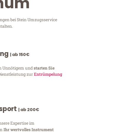
chum
ungen bei Stein Umzugsservice
talten.
ung
| ab 150€
von Unnötigem und
starten Sie
Dienstleistung zur
Entrümpelung
nsport
| ab 200€
nsere Expertise im
um
Ihr wertvolles Instrument