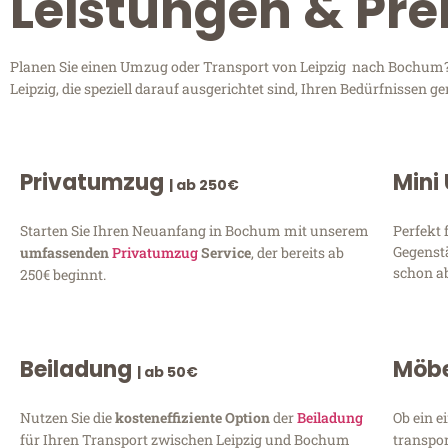
Leistungen & Pre
Planen Sie einen Umzug oder Transport von Leipzig nach Bochum? E
Leipzig, die speziell darauf ausgerichtet sind, Ihren Bedürfnissen
Privatumzug
Mini
| ab 250€
Starten Sie Ihren Neuanfang in Bochum mit unserem
Perfekt 
Gegenst
umfassenden
Privatumzug
Service
, der bereits ab
schon ab
250€ beginnt.
Beiladung
Möbe
| ab 50€
Nutzen Sie die
kosteneffiziente Option
der
Beiladung
Ob ein e
für Ihren Transport zwischen Leipzig und Bochum
transpor