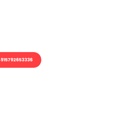
 Transport oder benötigen eine
 Umzug?
ser Team aus Experten freut sich,
elfen!
915792653336
nverbindliche Anfrage senden