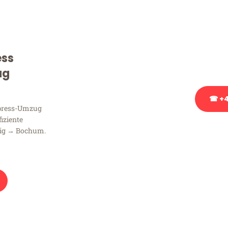
Sie haben Fragen zu Ihrem
Beratung bezüglich Ihres
Rufen Sie uns gerne an, un
ess
Ihnen kostenlos weiterzuh
ug
☎ +4
xpress-Umzug
fiziente
Stattdessen eine u
zig → Bochum.