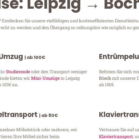
ise: Leipzig → Bo
ntdecken Sie unsere vielfältigen und kosteneffizienten Dienstleist
 gerecht zu werden und den Übergang so reibungslos wie möglich zu ges
 Umzug
Entrümpel
| ab 100€
für
Studierende
oder den Transport weniger
Befreien Sie sich 
ände bieten wir
Mini-Umzüge
in Leipzig
frisch
mit unserer 
 100€ an.
ab 150€.
ltransport
Klaviertra
| ab 80€
inzelnes Möbelstück oder mehrere, wir
Vertrauen Sie auf u
tieren Ihre Möbel sicher beim
Klaviertransport
, 