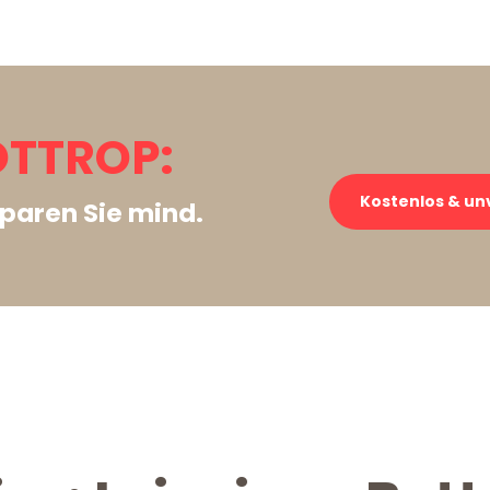
OTTROP:
Kostenlos & un
paren Sie mind.