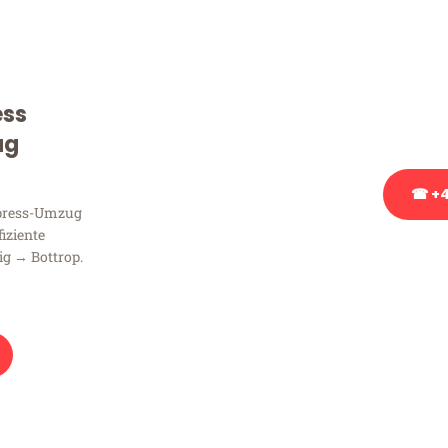
Sie haben Fragen zu Ihrem
Beratung bezüglich Ihres
Rufen Sie uns gerne an, un
ess
Ihnen kostenlos weiterzuh
ug
☎ +4
xpress-Umzug
fiziente
Stattdessen eine u
ig → Bottrop.