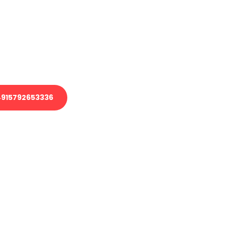
 Transport oder benötigen eine
 Umzug?
ser Team aus Experten freut sich,
elfen!
915792653336
nverbindliche Anfrage senden