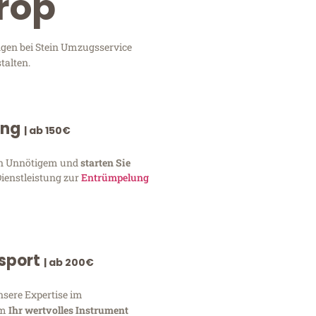
trop
ngen bei Stein Umzugsservice
talten.
ung
| ab 150€
von Unnötigem und
starten Sie
Dienstleistung zur
Entrümpelung
nsport
| ab 200€
nsere Expertise im
um
Ihr wertvolles Instrument