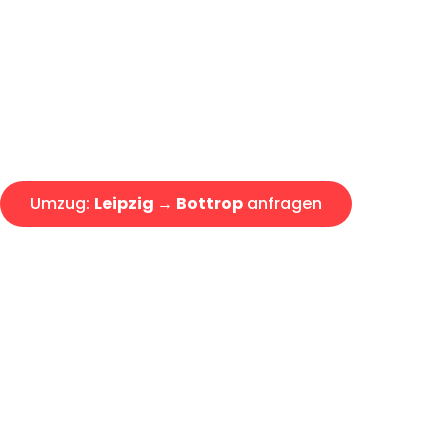
Express-Abwicklung in unter 2
Über 15 Jahre Erfahrung mit 
Angebot erhalten in unter 30 
Umzug:
Leipzig → Bottrop
anfragen
Alle Umzugsanfragen sind zu 100% kostenlos & unverbind