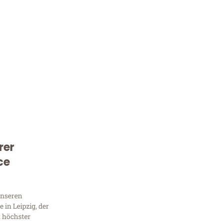
rer
Kostenlose Beratung!
ce
Sie 
Frag
unseren
in Leipzig, der
t höchster