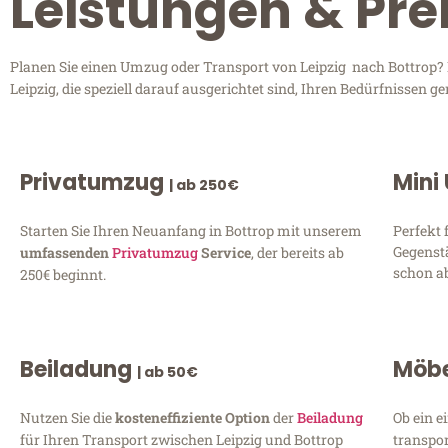
Leistungen & Prei
Planen Sie einen Umzug oder Transport von Leipzig nach Bottrop? E
Leipzig, die speziell darauf ausgerichtet sind, Ihren Bedürfnissen
Privatumzug
Mini
| ab 250€
Starten Sie Ihren Neuanfang in Bottrop mit unserem
Perfekt 
Gegenst
umfassenden
Privatumzug
Service
, der bereits ab
schon ab
250€ beginnt.
Beiladung
Möbe
| ab 50€
Nutzen Sie die
kosteneffiziente Option
der
Beiladung
Ob ein e
für Ihren Transport zwischen Leipzig und Bottrop
transpor