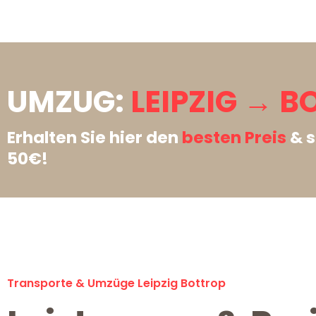
UMZUG:
LEIPZIG → B
Erhalten Sie hier den
besten Preis
& s
50€!
Transporte & Umzüge Leipzig Bottrop