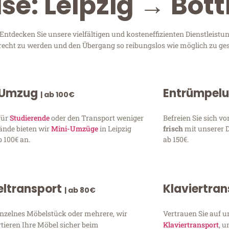
se: Leipzig → Bot
ntdecken Sie unsere vielfältigen und kosteneffizienten Dienstleistu
 gerecht zu werden und den Übergang so reibungslos wie möglich zu ges
 Umzug
Entrümpel
| ab 100€
für
Studierende
oder den Transport weniger
Befreien Sie sich 
ände bieten wir
Mini-Umzüge
in Leipzig
frisch
mit unserer 
 100€ an.
ab 150€.
ltransport
Klaviertra
| ab 80€
inzelnes Möbelstück oder mehrere, wir
Vertrauen Sie auf u
tieren Ihre Möbel sicher beim
Klaviertransport
, 