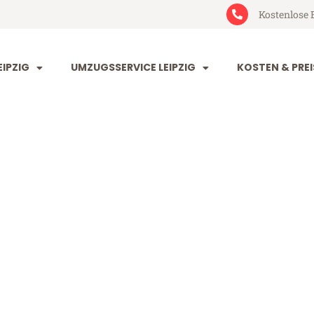
Kostenlose 
IPZIG
UMZUGSSERVICE LEIPZIG
KOSTEN & PREI
 Bottrop
op (ab 199€)