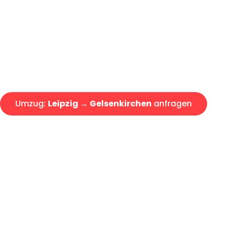
Express-Abwicklung in unter 2
Über 15 Jahre Erfahrung mit 
Angebot erhalten in unter 30 
Umzug:
Leipzig → Gelsenkirchen
anfragen
Alle Umzugsanfragen sind zu 100% kostenlos & unverbind