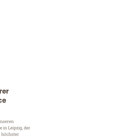
rer
Kostenlose Beratung!
ce
Sie 
Frag
unseren
in Leipzig, der
t höchster