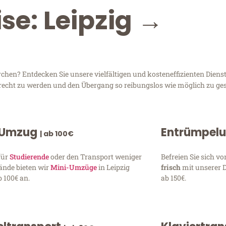
se: Leipzig →
hen? Entdecken Sie unsere vielfältigen und kosteneffizienten Diens
 gerecht zu werden und den Übergang so reibungslos wie möglich zu ges
 Umzug
Entrümpel
| ab 100€
für
Studierende
oder den Transport weniger
Befreien Sie sich 
ände bieten wir
Mini-Umzüge
in Leipzig
frisch
mit unserer 
 100€ an.
ab 150€.