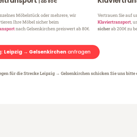
ltransport
Klaviertra
| ab 80€
inzelnes Möbelstück oder mehrere, wir
Vertrauen Sie auf u
tieren Ihre Möbel sicher beim
Klaviertransport
, 
ansport
nach Gelsenkirchen preiswert ab 80€.
sicher
ab 200€ zu be
g:
Leipzig → Gelsenkirchen
anfragen
egen für die Strecke Leipzig → Gelsenkirchen schicken Sie uns bitte