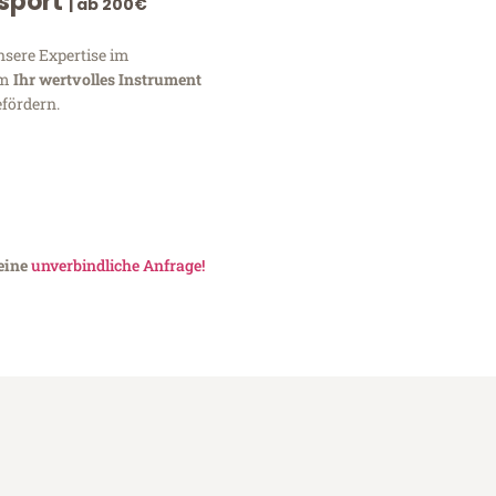
nsport
| ab 200€
nsere Expertise im
um
Ihr wertvolles Instrument
fördern.
 eine
unverbindliche Anfrage!