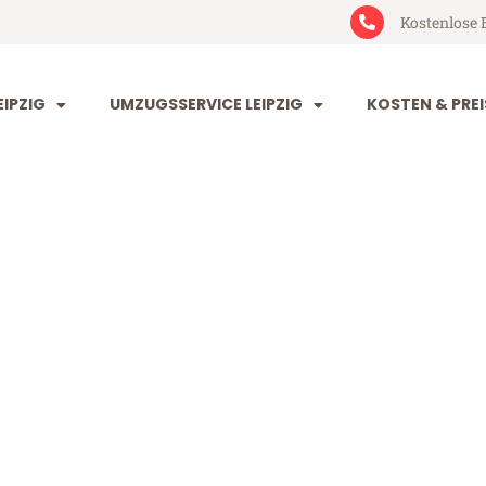
Kostenlose 
IPZIG
UMZUGSSERVICE LEIPZIG
KOSTEN & PREI
 Gelsenkirche
nkirchen (ab 199€)