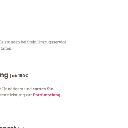
tleistungen bei Stein Umzugsservice
talten.
ung
| ab 150€
von Unnötigem und
starten Sie
Dienstleistung zur
Entrümpelung