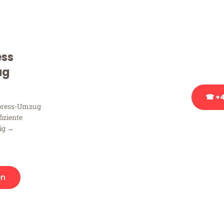
Sie haben Fragen zu Ihrem
Beratung bezüglich Ihres
Rufen Sie uns gerne an, un
ess
Ihnen kostenlos weiterzuh
ug
☎ +4
xpress-Umzug
fiziente
Stattdessen eine u
zig →
en