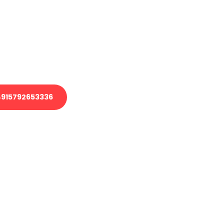
 Transport oder benötigen eine
 Umzug?
ser Team aus Experten freut sich,
elfen!
915792653336
nverbindliche Anfrage senden