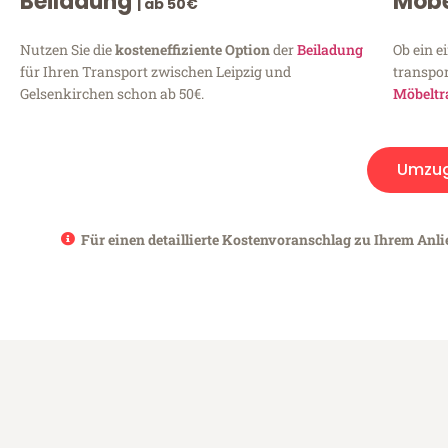
Beiladung
Möbe
| ab 50€
Nutzen Sie die
kosteneffiziente Option
der
Beiladung
Ob ein e
für Ihren Transport zwischen Leipzig und
transpor
Gelsenkirchen schon ab 50€.
Möbeltr
Umzu
Für einen detaillierte Kostenvoranschlag zu Ihrem Anli