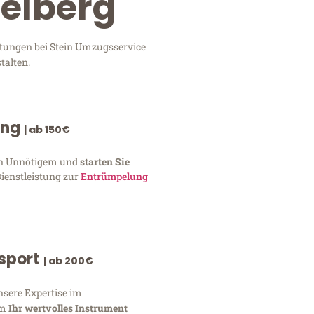
delberg
stungen bei Stein Umzugsservice
talten.
ung
| ab 150€
von Unnötigem und
starten Sie
Dienstleistung zur
Entrümpelung
nsport
| ab 200€
nsere Expertise im
um
Ihr wertvolles Instrument