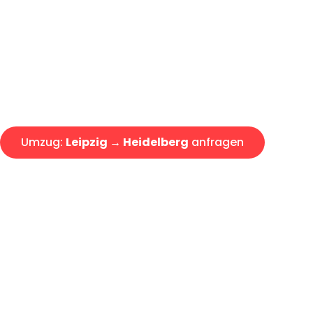
Express-Abwicklung in unter 2
Über 15 Jahre Erfahrung mit 
Angebot erhalten in unter 30 
Umzug:
Leipzig → Heidelberg
anfragen
Alle Umzugsanfragen sind zu 100% kostenlos & unverbind