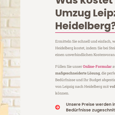
Was kostet 
Umzug Leip
Heidelberg
Ermitteln Sie schnell und einfach,
Heidelberg kostet, indem Sie bei St
einen unverbindlichen Kostenvoran
Füllen Sie unser
Online-Formular
a
maßgeschneiderte Lösung
, die per
Bedürfnisse und Ihr Budget abgesti
von Leipzig nach Heidelberg mit
vo
können.
Unsere Preise werden in
Bedürfnisse zugeschnit