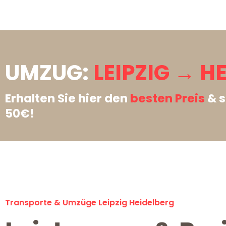
UMZUG:
LEIPZIG → H
Erhalten Sie hier den
besten Preis
& s
50€!
Transporte & Umzüge Leipzig Heidelberg