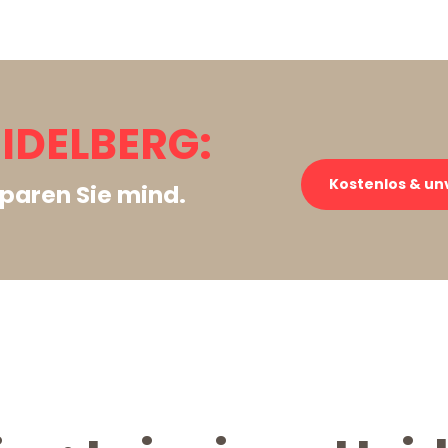
EIDELBERG:
Kostenlos & un
paren Sie mind.