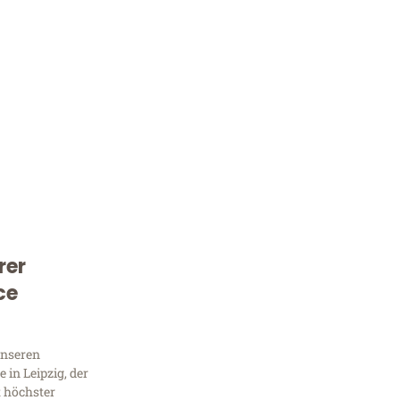
rer
Kostenlose Beratung!
ce
Sie 
Frag
unseren
in Leipzig, der
t höchster