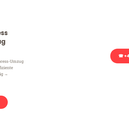
Sie haben Fragen zu Ihrem
Beratung bezüglich Ihres
Rufen Sie uns gerne an, un
ess
Ihnen kostenlos weiterzuh
ug
☎ +4
xpress-Umzug
fiziente
Stattdessen eine u
zig →