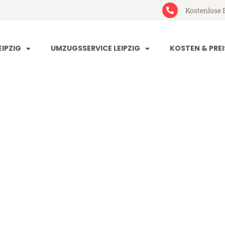
Kostenlose 
IPZIG
UMZUGSSERVICE LEIPZIG
KOSTEN & PREI
 Heidelberg
lberg (ab 199€)