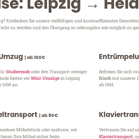
se: Leipzig → Hei
? Entdecken Sie unsere vielfältigen und kosteneffizienten Dienstlei
 gerecht zu werden und den Übergang so reibungslos wie möglich zu ges
 Umzug
Entrümpel
| ab 100€
für
Studierende
oder den Transport weniger
Befreien Sie sich 
ände bieten wir
Mini-Umzüge
in Leipzig
frisch
mit unserer 
 100€ an.
ab 150€.
ltransport
Klaviertra
| ab 80€
inzelnes Möbelstück oder mehrere, wir
Vertrauen Sie auf u
tieren Ihre Möbel sicher beim
Klaviertransport
, 