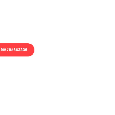
 Transport oder benötigen eine
 Umzug?
ser Team aus Experten freut sich,
elfen!
915792653336
nverbindliche Anfrage senden