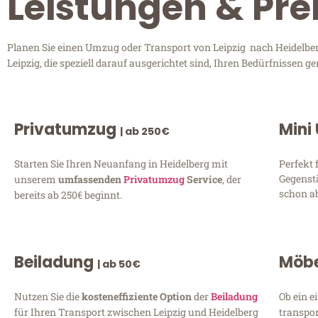
Leistungen & Prei
Planen Sie einen Umzug oder Transport von Leipzig nach Heidelberg
Leipzig, die speziell darauf ausgerichtet sind, Ihren Bedürfnissen
Privatumzug
Mini
| ab 250€
Starten Sie Ihren Neuanfang in Heidelberg mit
Perfekt 
Gegenst
unserem
umfassenden
Privatumzug
Service
, der
schon ab
bereits ab 250€ beginnt.
Beiladung
Möbe
| ab 50€
Nutzen Sie die
kosteneffiziente Option
der
Beiladung
Ob ein e
für Ihren Transport zwischen Leipzig und Heidelberg
transpor