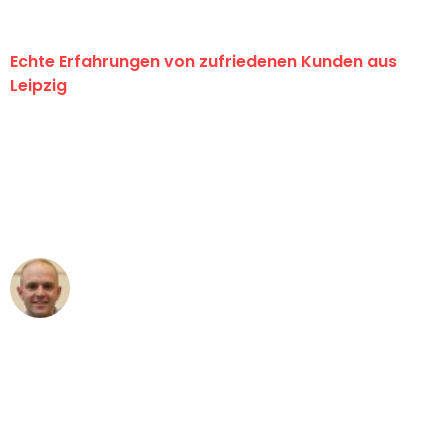
Echte Erfahrungen von zufriedenen Kunden aus
Leipzig
"Erste Klasse! Ein großes Dankeschön
an das gesamte Team von Stein
Umzugsservice für ihren
außergewöhnlichen Service!"
Frederik F.
Umzug in Leipzig
"Besser hätte ich mir den Umzug von
Leipzig nach Wien nicht vorstellen
können - DANKE!"