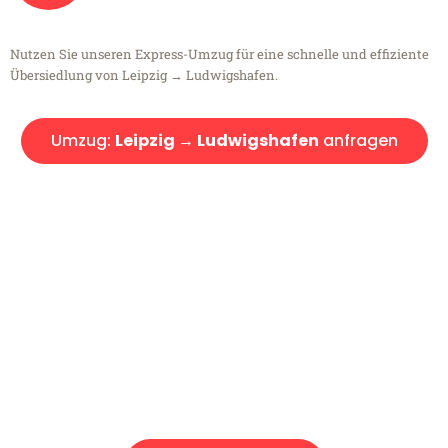
Nutzen Sie unseren Express-Umzug für eine schnelle und effiziente
Übersiedlung von Leipzig → Ludwigshafen.
Umzug:
Leipzig → Ludwigshafen
anfragen
Kostenlose Beratung!
Sie haben Fragen?
Sie haben Fragen zu Ihrem Transport oder benötigen eine Beratung
bezüglich Ihres Umzug?
Rufen Sie uns gerne an, unser Team aus Experten freut sich, Ihnen
kostenlos weiterzuhelfen!