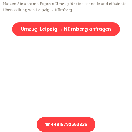
Nutzen Sie unseren Express-Umzug für eine schnelle und effiziente
Übersiedlung von Leipzig → Nürnberg.
Umzug:
Leipzig → Nürnberg
anfragen
Kostenlose Beratung!
Sie haben Fragen?
Sie haben Fragen zu Ihrem Transport oder benötigen eine Beratung
bezüglich Ihres Umzug?
Rufen Sie uns gerne an, unser Team aus Experten freut sich, Ihnen
kostenlos weiterzuhelfen!
☎ +4915792653336