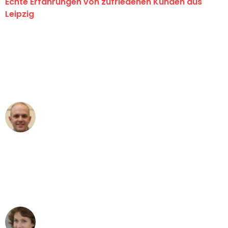
Echte Erfahrungen von zufriedenen Kunden aus
Leipzig
"Erste Klasse! Ein großes Dankeschön
an das gesamte Team von Stein
Umzugsservice für ihren
außergewöhnlichen Service!"
Frederik F.
Umzug in Leipzig
"Besser hätte ich mir den Umzug von
Leipzig nach Wien nicht vorstellen
können - DANKE!"
Maria W
Umzug von Leipzig nach Wien