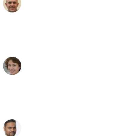
Frederik F.
Umzug in Leipzig
"Besser hätte ich mir den Umzug von
Leipzig nach Wien nicht vorstellen
können - DANKE!"
Maria W
Umzug von Leipzig nach Wien
"Mein Klavier kam in unter 24 Stunden
ohne einen Kratzer an - ein
erstklassiger Service!"
Ümit Y.
Klaviertransport in Leipzig