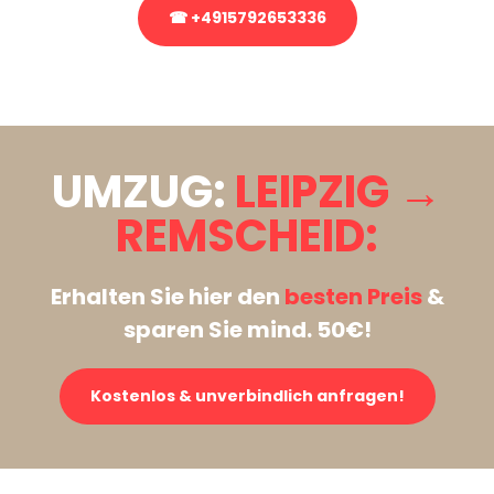
☎ +4915792653336
Stattdessen eine unverbindliche Anfrage senden
UMZUG:
LEIPZIG →
REMSCHEID:
Erhalten Sie hier den
besten Preis
&
sparen Sie mind. 50€!
Kostenlos & unverbindlich anfragen!