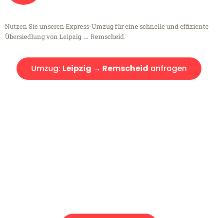
Nutzen Sie unseren Express-Umzug für eine schnelle und effiziente
Übersiedlung von Leipzig → Remscheid.
Umzug:
Leipzig → Remscheid
anfragen
Kostenlose Beratung!
Sie haben Fragen?
Sie haben Fragen zu Ihrem Transport oder benötigen eine Beratung
bezüglich Ihres Umzug?
Rufen Sie uns gerne an, unser Team aus Experten freut sich, Ihnen
kostenlos weiterzuhelfen!