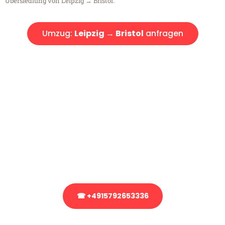
Übersiedlung von Leipzig → Bristol.
Umzug:
Leipzig → Bristol
anfragen
Kostenlose Beratung!
Sie haben Fragen?
Sie haben Fragen zu Ihrem Transport oder benötigen eine Beratung
bezüglich Ihres Umzug?
Rufen Sie uns gerne an, unser Team aus Experten freut sich, Ihnen
kostenlos weiterzuhelfen!
☎ +4915792653336
Stattdessen eine unverbindliche Anfrage senden