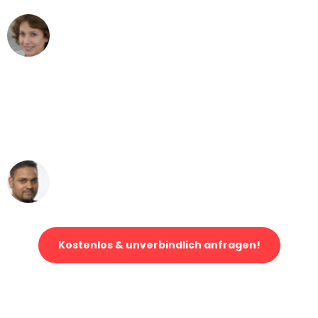
Maria W
Umzug von Leipzig nach Wien
"Mein Klavier kam in unter 24 Stunden
ohne einen Kratzer an - ein
erstklassiger Service!"
Ümit Y.
Klaviertransport in Leipzig
Kostenlos & unverbindlich anfragen!
Jetzt anfragen und der nächste glückliche Kunde werden. Alle
Umzugsanfragen sind zu
100% kostenlos & unverbindlich!