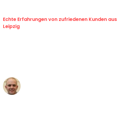
Echte Erfahrungen von zufriedenen Kunden aus
Leipzig
"Erste Klasse! Ein großes Dankeschön
an das gesamte Team von Stein
Umzugsservice für ihren
außergewöhnlichen Service!"
Frederik F.
Umzug in Leipzig
"Besser hätte ich mir den Umzug von
Leipzig nach Wien nicht vorstellen
können - DANKE!"