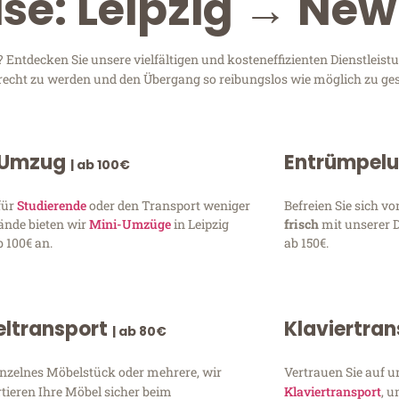
ise: Leipzig → Ne
Entdecken Sie unsere vielfältigen und kosteneffizienten Dienstleist
 gerecht zu werden und den Übergang so reibungslos wie möglich zu ges
 Umzug
Entrümpel
| ab 100€
für
Studierende
oder den Transport weniger
Befreien Sie sich 
ände bieten wir
Mini-Umzüge
in Leipzig
frisch
mit unserer 
 100€ an.
ab 150€.
ltransport
Klaviertra
| ab 80€
inzelnes Möbelstück oder mehrere, wir
Vertrauen Sie auf u
tieren Ihre Möbel sicher beim
Klaviertransport
, 