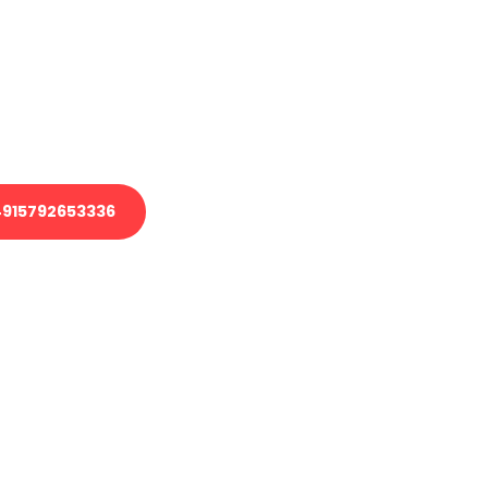
 Transport oder benötigen eine
 Umzug?
ser Team aus Experten freut sich,
elfen!
915792653336
nverbindliche Anfrage senden