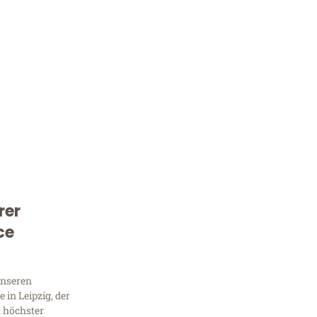
rer
Kostenlose Beratung!
ce
Sie 
Frag
unseren
in Leipzig, der
t höchster