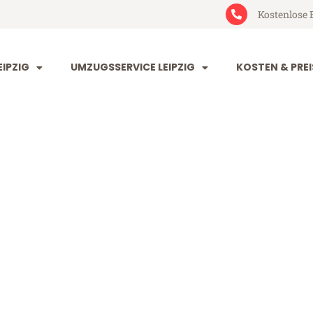
Kostenlose 
IPZIG
UMZUGSSERVICE LEIPZIG
KOSTEN & PREI
 Newport
ort (ab 199€)