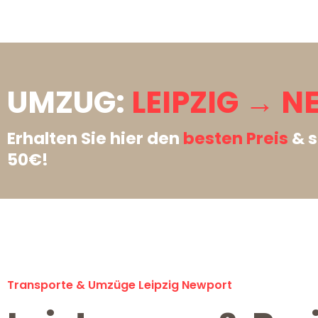
UMZUG:
LEIPZIG → 
Erhalten Sie hier den
besten Preis
& s
50€!
Transporte & Umzüge Leipzig Newport