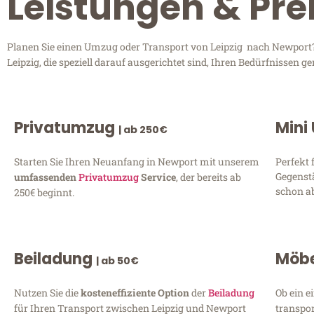
Leistungen & Pre
Planen Sie einen Umzug oder Transport von Leipzig nach Newport? 
Leipzig, die speziell darauf ausgerichtet sind, Ihren Bedürfnissen
Privatumzug
Mini
| ab 250€
Starten Sie Ihren Neuanfang in Newport mit unserem
Perfekt 
Gegenst
umfassenden
Privatumzug
Service
, der bereits ab
schon ab
250€ beginnt.
Beiladung
Möbe
| ab 50€
Nutzen Sie die
kosteneffiziente Option
der
Beiladung
Ob ein e
für Ihren Transport zwischen Leipzig und Newport
transpor