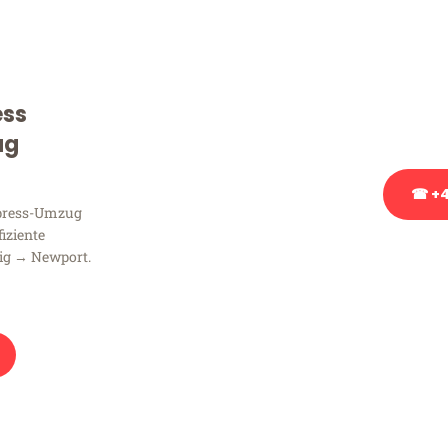
Sie haben Fragen zu Ihrem
Beratung bezüglich Ihres
Rufen Sie uns gerne an, un
ess
Ihnen kostenlos weiterzuh
ug
☎ +4
xpress-Umzug
fiziente
Stattdessen eine u
zig → Newport.