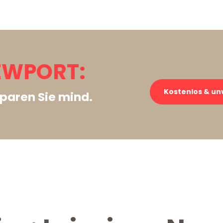
NEWPORT:
Kostenlos & un
paren Sie mind.