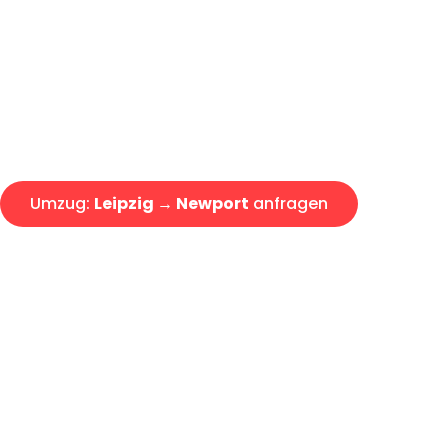
Express-Abwicklung in unter 2
Über 15 Jahre Erfahrung mit 
Angebot erhalten in unter 30 
Umzug:
Leipzig → Newport
anfragen
Alle Umzugsanfragen sind zu 100% kostenlos & unverbind