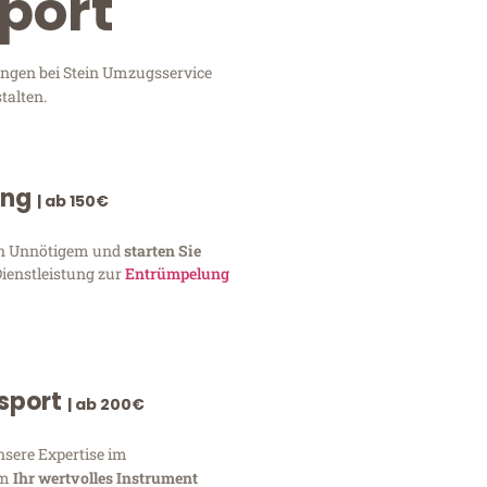
wport
ungen bei Stein Umzugsservice
talten.
ung
| ab 150€
von Unnötigem und
starten Sie
Dienstleistung zur
Entrümpelung
nsport
| ab 200€
nsere Expertise im
um
Ihr wertvolles Instrument