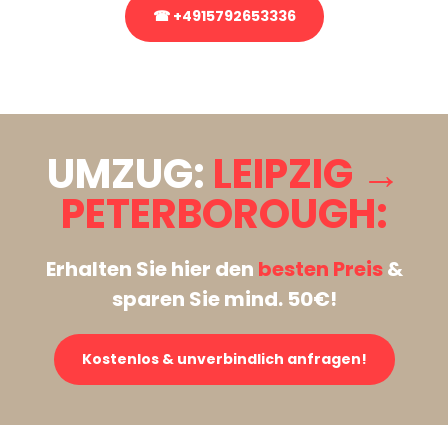
☎ +4915792653336
Stattdessen eine unverbindliche Anfrage senden
UMZUG:
LEIPZIG →
PETERBOROUGH:
Erhalten Sie hier den
besten Preis
&
sparen Sie mind. 50€!
Kostenlos & unverbindlich anfragen!