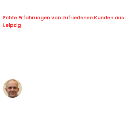
Echte Erfahrungen von zufriedenen Kunden aus
Leipzig
"Erste Klasse! Ein großes Dankeschön
an das gesamte Team von Stein
Umzugsservice für ihren
außergewöhnlichen Service!"
Frederik F.
Umzug in Leipzig
"Besser hätte ich mir den Umzug von
Leipzig nach Wien nicht vorstellen
können - DANKE!"