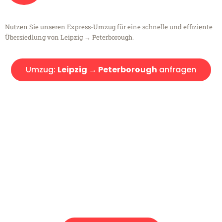
Nutzen Sie unseren Express-Umzug für eine schnelle und effiziente
Übersiedlung von Leipzig → Peterborough.
Umzug:
Leipzig → Peterborough
anfragen
Kostenlose Beratung!
Sie haben Fragen?
Sie haben Fragen zu Ihrem Transport oder benötigen eine Beratung
bezüglich Ihres Umzug?
Rufen Sie uns gerne an, unser Team aus Experten freut sich, Ihnen
kostenlos weiterzuhelfen!