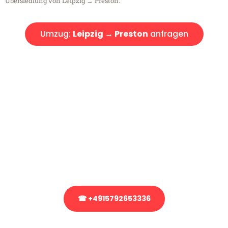
Übersiedlung von Leipzig → Preston.
Umzug:
Leipzig → Preston
anfragen
Kostenlose Beratung!
Sie haben Fragen?
Sie haben Fragen zu Ihrem Transport oder benötigen eine Beratung
bezüglich Ihres Umzug?
Rufen Sie uns gerne an, unser Team aus Experten freut sich, Ihnen
kostenlos weiterzuhelfen!
☎ +4915792653336
Stattdessen eine unverbindliche Anfrage senden