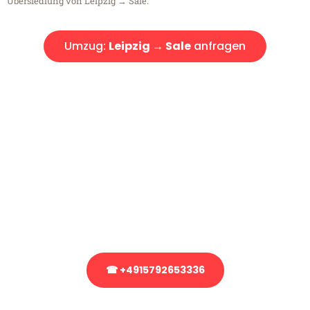
Übersiedlung von Leipzig → Sale.
Umzug:
Leipzig → Sale
anfragen
Kostenlose Beratung!
Sie haben Fragen?
Sie haben Fragen zu Ihrem Transport oder benötigen eine Beratung
bezüglich Ihres Umzug?
Rufen Sie uns gerne an, unser Team aus Experten freut sich, Ihnen
kostenlos weiterzuhelfen!
☎ +4915792653336
Stattdessen eine unverbindliche Anfrage senden