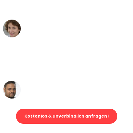
Leipzig nach Wien nicht vorstellen
können - DANKE!"
Maria W
Umzug von Leipzig nach Wien
"Mein Klavier kam in unter 24 Stunden
ohne einen Kratzer an - ein
erstklassiger Service!"
Ümit Y.
Klaviertransport in Leipzig
Kostenlos & unverbindlich anfragen!
Jetzt anfragen und der nächste glückliche Kunde werden. Alle