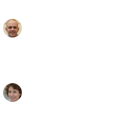
außergewöhnlichen Service!"
Frederik F.
Umzug in Leipzig
"Besser hätte ich mir den Umzug von
Leipzig nach Wien nicht vorstellen
können - DANKE!"
Maria W
Umzug von Leipzig nach Wien
"Mein Klavier kam in unter 24 Stunden
ohne einen Kratzer an - ein
erstklassiger Service!"