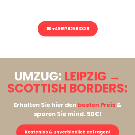
Rufen Sie uns gerne an, unser Team aus Experten freut sich, Ihnen
kostenlos weiterzuhelfen!
☎ +4915792653336
Stattdessen eine unverbindliche Anfrage senden
UMZUG:
LEIPZIG →
SCOTTISH BORDERS:
Erhalten Sie hier den
besten Preis
&
sparen Sie mind. 50€!
Kostenlos & unverbindlich anfragen!