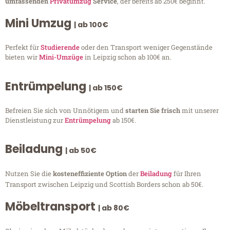
umfassenden
Privatumzug
Service
, der bereits ab 250€ beginnt.
Mini Umzug
| ab 100€
Perfekt für
Studierende
oder den Transport weniger Gegenstände
bieten wir
Mini-Umzüge
in Leipzig schon ab 100€ an.
Entrümpelung
| ab 150€
Befreien Sie sich von Unnötigem und
starten Sie frisch
mit unserer
Dienstleistung zur
Entrümpelung
ab 150€.
Beiladung
| ab 50€
Nutzen Sie die
kosteneffiziente Option
der
Beiladung
für Ihren
Transport zwischen Leipzig und Scottish Borders schon ab 50€.
Möbeltransport
| ab 80€