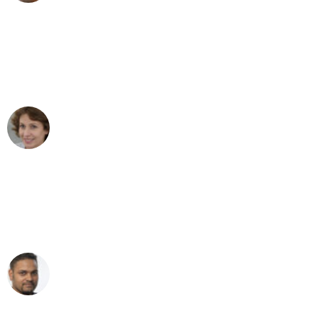
"Besser hätte ich mir den Umzug von
Leipzig nach Wien nicht vorstellen
können - DANKE!"
Maria W
Umzug von Leipzig nach Wien
"Mein Klavier kam in unter 24 Stunden
ohne einen Kratzer an - ein
erstklassiger Service!"
Ümit Y.
Klaviertransport in Leipzig