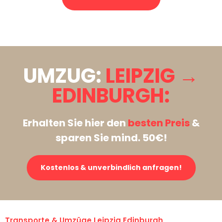
Stattdessen eine unverbindliche Anfrage senden
UMZUG:
LEIPZIG →
EDINBURGH:
Erhalten Sie hier den
besten Preis
&
sparen Sie mind. 50€!
Kostenlos & unverbindlich anfragen!
Transporte & Umzüge Leipzig Edinburgh