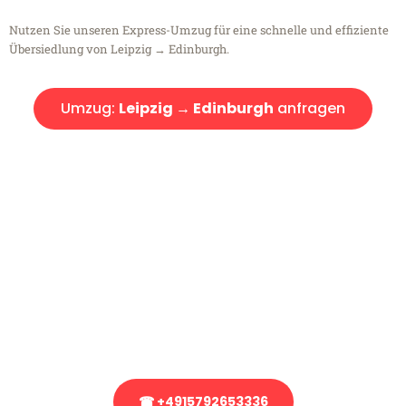
Nutzen Sie unseren Express-Umzug für eine schnelle und effiziente
Übersiedlung von Leipzig → Edinburgh.
Umzug:
Leipzig → Edinburgh
anfragen
Kostenlose Beratung!
Sie haben Fragen?
Sie haben Fragen zu Ihrem Transport oder benötigen eine Beratung
bezüglich Ihres Umzug?
Rufen Sie uns gerne an, unser Team aus Experten freut sich, Ihnen
kostenlos weiterzuhelfen!
☎ +4915792653336