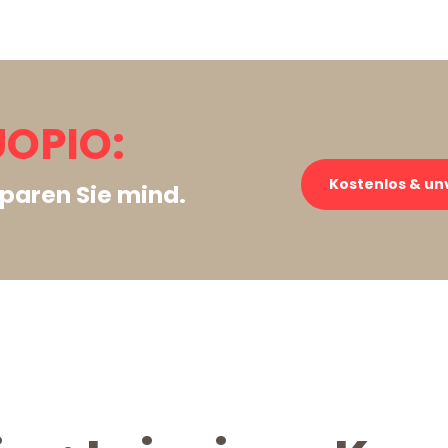
UOPIO:
Kostenlos & un
paren Sie mind.