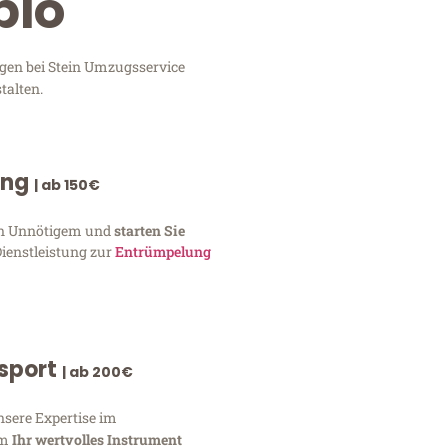
pio
ngen bei Stein Umzugsservice
talten.
ung
| ab 150€
von Unnötigem und
starten Sie
Dienstleistung zur
Entrümpelung
nsport
| ab 200€
nsere Expertise im
um
Ihr wertvolles Instrument