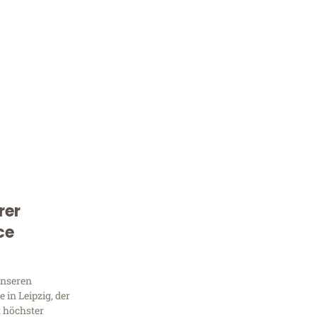
rer
Kostenlose Beratung!
ce
Sie 
Frag
unseren
in Leipzig, der
t höchster