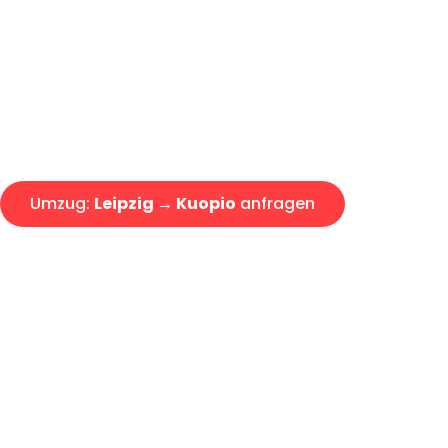
Express-Abwicklung in unter 2
Über 15 Jahre Erfahrung mit 
Angebot erhalten in unter 30 
Umzug:
Leipzig → Kuopio
anfragen
Alle Umzugsanfragen sind zu 100% kostenlos & unverbind