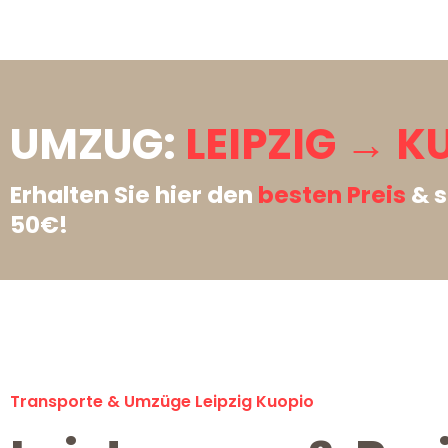
UMZUG:
LEIPZIG → K
Erhalten Sie hier den
besten Preis
& s
50€!
Transporte & Umzüge Leipzig Kuopio