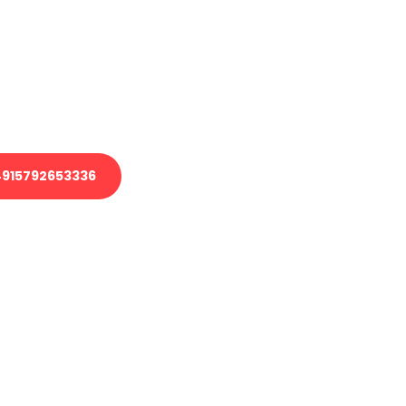
 Transport oder benötigen eine
 Umzug?
ser Team aus Experten freut sich,
elfen!
915792653336
nverbindliche Anfrage senden