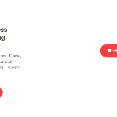
Sie haben Fragen zu Ihrem
Beratung bezüglich Ihres
Rufen Sie uns gerne an, un
ess
Ihnen kostenlos weiterzuh
ug
☎ +4
xpress-Umzug
fiziente
Stattdessen eine u
ig → Kuopio.