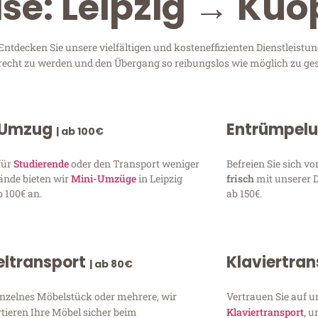
se: Leipzig → Kuo
tdecken Sie unsere vielfältigen und kosteneffizienten Dienstleistu
 gerecht zu werden und den Übergang so reibungslos wie möglich zu ges
 Umzug
Entrümpel
| ab 100€
für
Studierende
oder den Transport weniger
Befreien Sie sich 
ände bieten wir
Mini-Umzüge
in Leipzig
frisch
mit unserer 
 100€ an.
ab 150€.
ltransport
Klaviertra
| ab 80€
inzelnes Möbelstück oder mehrere, wir
Vertrauen Sie auf u
tieren Ihre Möbel sicher beim
Klaviertransport
, 