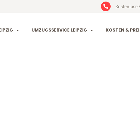
Kostenlose 
IPZIG
UMZUGSSERVICE LEIPZIG
KOSTEN & PREI
 Kuopio
o (ab 199€)