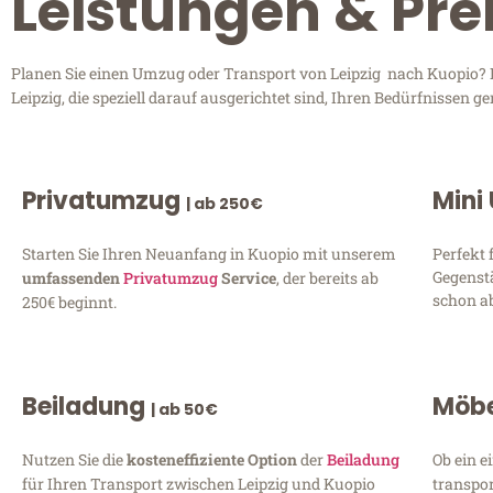
Leistungen & Prei
Planen Sie einen Umzug oder Transport von Leipzig nach Kuopio? En
Leipzig, die speziell darauf ausgerichtet sind, Ihren Bedürfnissen
Privatumzug
Mini
| ab 250€
Starten Sie Ihren Neuanfang in Kuopio mit unserem
Perfekt 
Gegenst
umfassenden
Privatumzug
Service
, der bereits ab
schon ab
250€ beginnt.
Beiladung
Möbe
| ab 50€
Nutzen Sie die
kosteneffiziente Option
der
Beiladung
Ob ein e
für Ihren Transport zwischen Leipzig und Kuopio
transpor