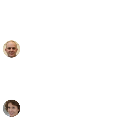
"Erste Klasse! Ein großes Dankeschön
an das gesamte Team von Stein
Umzugsservice für ihren
außergewöhnlichen Service!"
Frederik F.
Umzug in Leipzig
"Besser hätte ich mir den Umzug von
Leipzig nach Wien nicht vorstellen
können - DANKE!"
Maria W
Umzug von Leipzig nach Wien