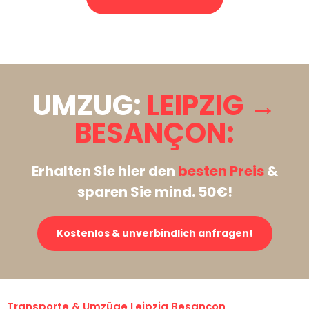
Stattdessen eine unverbindliche Anfrage senden
UMZUG:
LEIPZIG →
BESANÇON:
Erhalten Sie hier den
besten Preis
&
sparen Sie mind. 50€!
Kostenlos & unverbindlich anfragen!
Transporte & Umzüge Leipzig Besançon