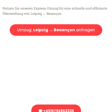
Nutzen Sie unseren Express-Umzug für eine schnelle und effiziente
Übersiedlung von Leipzig → Besançon.
Umzug:
Leipzig → Besançon
anfragen
Kostenlose Beratung!
Sie haben Fragen?
Sie haben Fragen zu Ihrem Transport oder benötigen eine Beratung
bezüglich Ihres Umzug?
Rufen Sie uns gerne an, unser Team aus Experten freut sich, Ihnen
kostenlos weiterzuhelfen!
☎ +4915792653336