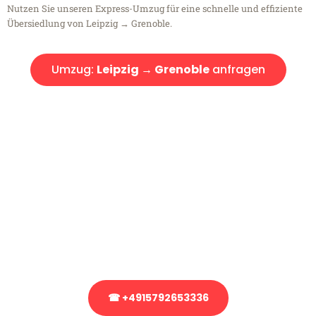
Nutzen Sie unseren Express-Umzug für eine schnelle und effiziente
Übersiedlung von Leipzig → Grenoble.
Umzug:
Leipzig → Grenoble
anfragen
Kostenlose Beratung!
Sie haben Fragen?
Sie haben Fragen zu Ihrem Transport oder benötigen eine Beratung
bezüglich Ihres Umzug?
Rufen Sie uns gerne an, unser Team aus Experten freut sich, Ihnen
kostenlos weiterzuhelfen!
☎ +4915792653336