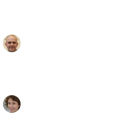
an das gesamte Team von Stein
Umzugsservice für ihren
außergewöhnlichen Service!"
Frederik F.
Umzug in Leipzig
"Besser hätte ich mir den Umzug von
Leipzig nach Wien nicht vorstellen
können - DANKE!"
Maria W
Umzug von Leipzig nach Wien
"Mein Klavier kam in unter 24 Stunden