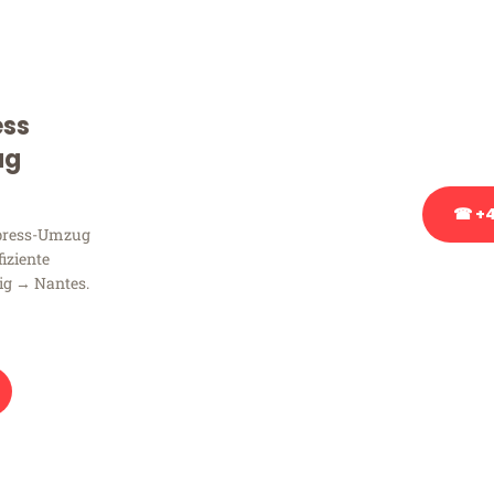
Sie haben Fragen zu Ihrem
Beratung bezüglich Ihres
Rufen Sie uns gerne an, un
ess
Ihnen kostenlos weiterzuh
ug
☎ +4
xpress-Umzug
fiziente
Stattdessen eine u
ig → Nantes.