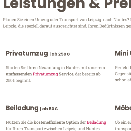
Leistungen & Pre
Planen Sie einen Umzug oder Transport von Leipzig nach Nantes? En
Leipzig, die speziell darauf ausgerichtet sind, Ihren Bedürfnissen
Privatumzug
Mini
| ab 250€
Starten Sie Ihren Neuanfang in Nantes mit unserem
Perfekt 
Gegenst
umfassenden
Privatumzug
Service
, der bereits ab
schon ab
250€ beginnt.
Beiladung
Möbe
| ab 50€
Nutzen Sie die
kosteneffiziente Option
der
Beiladung
Ob ein e
für Ihren Transport zwischen Leipzig und Nantes
transpor