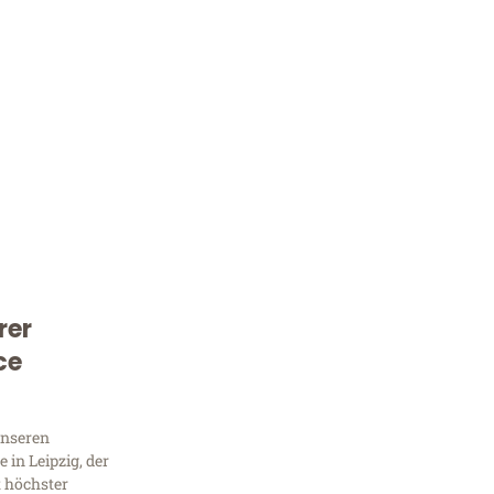
rer
Kostenlose Beratung!
ce
Sie 
Frag
unseren
in Leipzig, der
t höchster