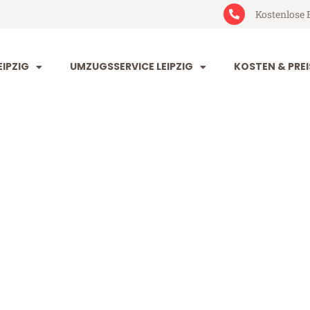
Kostenlose 
IPZIG
UMZUGSSERVICE LEIPZIG
KOSTEN & PREI
 Nantes
es (ab 199€)