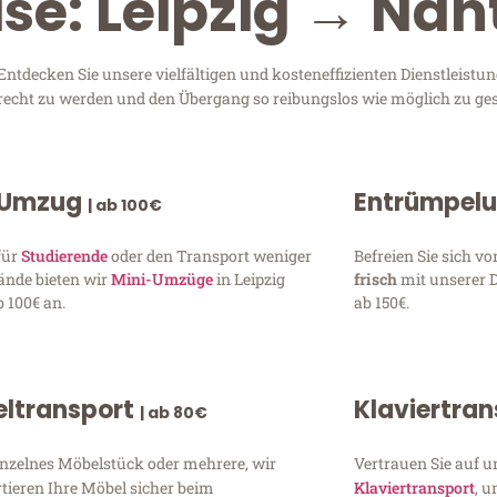
ise: Leipzig → Nan
tdecken Sie unsere vielfältigen und kosteneffizienten Dienstleistu
 gerecht zu werden und den Übergang so reibungslos wie möglich zu ges
 Umzug
Entrümpel
| ab 100€
für
Studierende
oder den Transport weniger
Befreien Sie sich 
ände bieten wir
Mini-Umzüge
in Leipzig
frisch
mit unserer 
 100€ an.
ab 150€.
ltransport
Klaviertra
| ab 80€
inzelnes Möbelstück oder mehrere, wir
Vertrauen Sie auf u
tieren Ihre Möbel sicher beim
Klaviertransport
, 