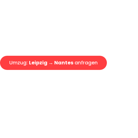
Express-Abwicklung in unter 2
Über 15 Jahre Erfahrung mit 
Angebot erhalten in unter 30 
Umzug:
Leipzig → Nantes
anfragen
Alle Umzugsanfragen sind zu 100% kostenlos & unverbind