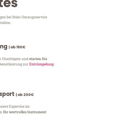
tes
ngen bei Stein Umzugsservice
talten.
ung
| ab 150€
von Unnötigem und
starten Sie
Dienstleistung zur
Entrümpelung
nsport
| ab 200€
nsere Expertise im
um
Ihr wertvolles Instrument