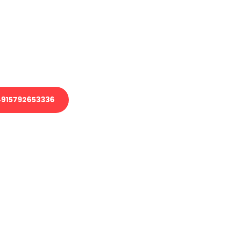
 Transport oder benötigen eine
 Umzug?
ser Team aus Experten freut sich,
elfen!
915792653336
nverbindliche Anfrage senden