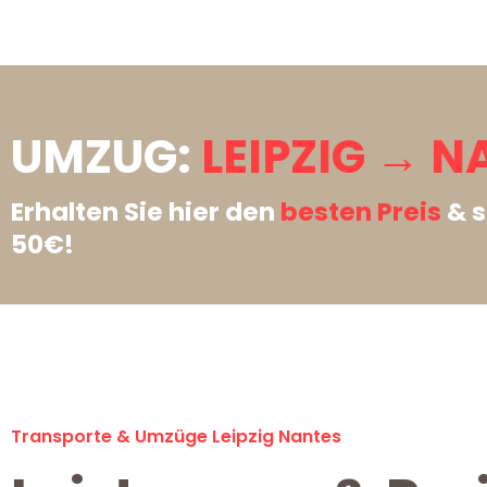
UMZUG:
LEIPZIG → N
Erhalten Sie hier den
besten Preis
& s
50€!
Transporte & Umzüge Leipzig Nantes