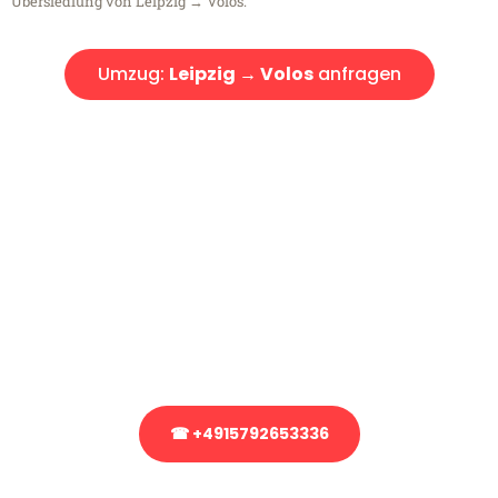
Übersiedlung von Leipzig → Volos.
Umzug:
Leipzig → Volos
anfragen
Kostenlose Beratung!
Sie haben Fragen?
Sie haben Fragen zu Ihrem Transport oder benötigen eine Beratung
bezüglich Ihres Umzug?
Rufen Sie uns gerne an, unser Team aus Experten freut sich, Ihnen
kostenlos weiterzuhelfen!
☎ +4915792653336
Stattdessen eine unverbindliche Anfrage senden