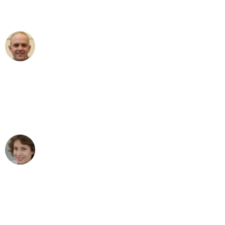
außergewöhnlichen Service!"
Frederik F.
Umzug in Leipzig
"Besser hätte ich mir den Umzug von
Leipzig nach Wien nicht vorstellen
können - DANKE!"
Maria W
Umzug von Leipzig nach Wien
"Mein Klavier kam in unter 24 Stunden
ohne einen Kratzer an - ein
erstklassiger Service!"