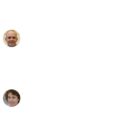
an das gesamte Team von Stein
Umzugsservice für ihren
außergewöhnlichen Service!"
Frederik F.
Umzug in Leipzig
"Besser hätte ich mir den Umzug von
Leipzig nach Wien nicht vorstellen
können - DANKE!"
Maria W
Umzug von Leipzig nach Wien
"Mein Klavier kam in unter 24 Stunden