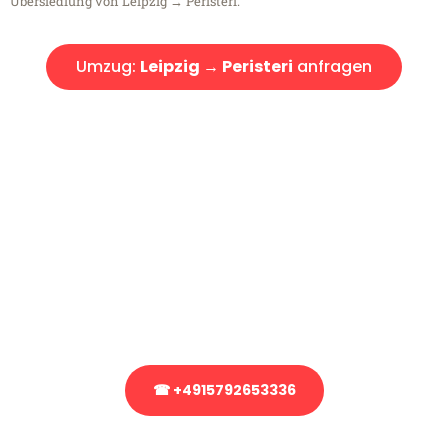
Übersiedlung von Leipzig → Peristeri.
Umzug:
Leipzig → Peristeri
anfragen
Kostenlose Beratung!
Sie haben Fragen?
Sie haben Fragen zu Ihrem Transport oder benötigen eine Beratung
bezüglich Ihres Umzug?
Rufen Sie uns gerne an, unser Team aus Experten freut sich, Ihnen
kostenlos weiterzuhelfen!
☎ +4915792653336
Stattdessen eine unverbindliche Anfrage senden