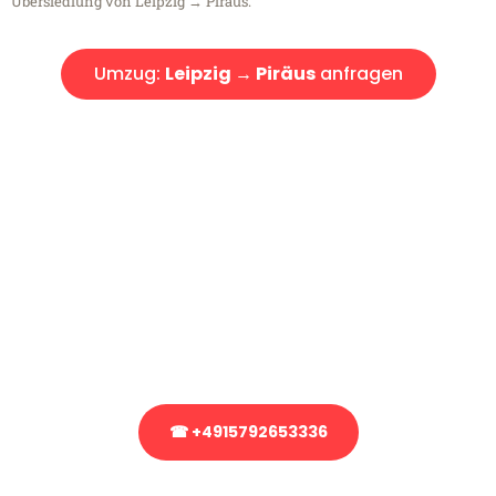
Übersiedlung von Leipzig → Piräus.
Umzug:
Leipzig → Piräus
anfragen
Kostenlose Beratung!
Sie haben Fragen?
Sie haben Fragen zu Ihrem Transport oder benötigen eine Beratung
bezüglich Ihres Umzug?
Rufen Sie uns gerne an, unser Team aus Experten freut sich, Ihnen
kostenlos weiterzuhelfen!
☎ +4915792653336
Stattdessen eine unverbindliche Anfrage senden