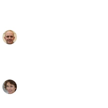
an das gesamte Team von Stein
Umzugsservice für ihren
außergewöhnlichen Service!"
Frederik F.
Umzug in Leipzig
"Besser hätte ich mir den Umzug von
Leipzig nach Wien nicht vorstellen
können - DANKE!"
Maria W
Umzug von Leipzig nach Wien
"Mein Klavier kam in unter 24 Stunden