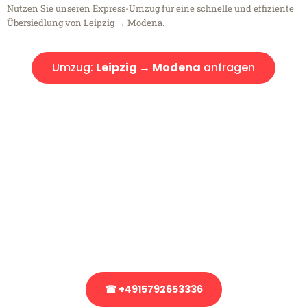
Nutzen Sie unseren Express-Umzug für eine schnelle und effiziente
Übersiedlung von Leipzig → Modena.
Umzug:
Leipzig → Modena
anfragen
Kostenlose Beratung!
Sie haben Fragen?
Sie haben Fragen zu Ihrem Transport oder benötigen eine Beratung
bezüglich Ihres Umzug?
Rufen Sie uns gerne an, unser Team aus Experten freut sich, Ihnen
kostenlos weiterzuhelfen!
☎ +4915792653336