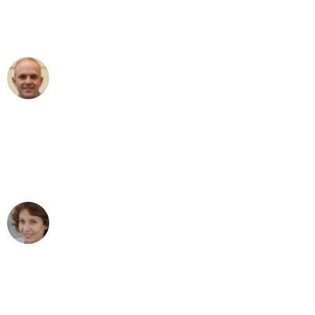
Umzugsservice für ihren
außergewöhnlichen Service!"
Frederik F.
Umzug in Leipzig
"Besser hätte ich mir den Umzug von
Leipzig nach Wien nicht vorstellen
können - DANKE!"
Maria W
Umzug von Leipzig nach Wien
"Mein Klavier kam in unter 24 Stunden
ohne einen Kratzer an - ein