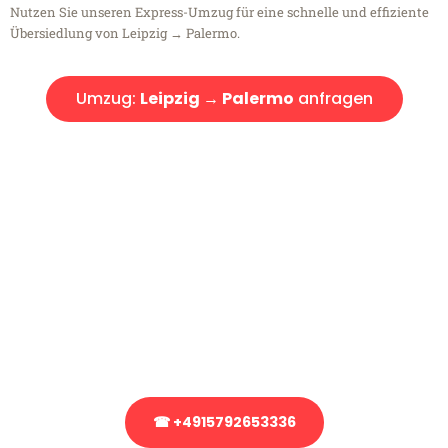
Nutzen Sie unseren Express-Umzug für eine schnelle und effiziente
Übersiedlung von Leipzig → Palermo.
Umzug:
Leipzig → Palermo
anfragen
Kostenlose Beratung!
Sie haben Fragen?
Sie haben Fragen zu Ihrem Transport oder benötigen eine Beratung
bezüglich Ihres Umzug?
Rufen Sie uns gerne an, unser Team aus Experten freut sich, Ihnen
kostenlos weiterzuhelfen!
☎ +4915792653336