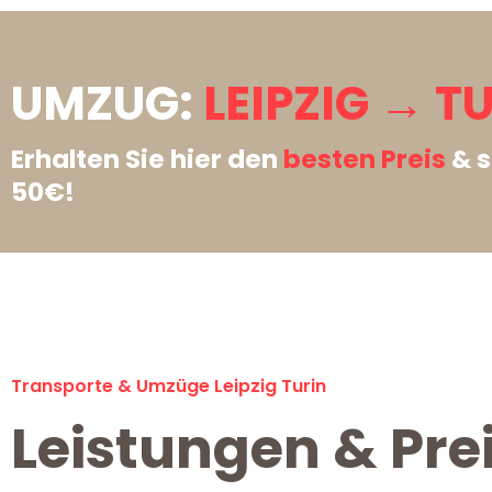
UMZUG:
LEIPZIG → T
Erhalten Sie hier den
besten Preis
& s
50€!
Transporte & Umzüge Leipzig Turin
Leistungen & Prei