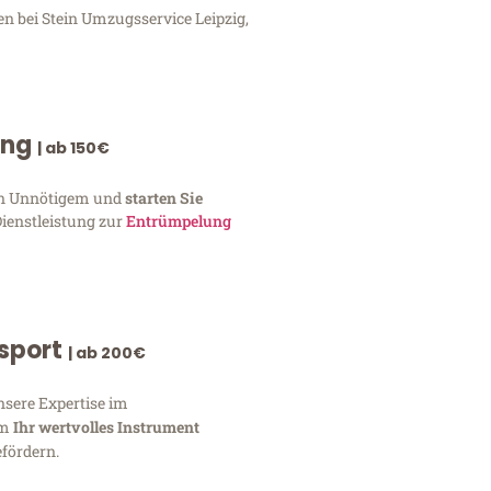
en bei Stein Umzugsservice Leipzig,
ung
| ab 150€
von Unnötigem und
starten Sie
Dienstleistung zur
Entrümpelung
nsport
| ab 200€
nsere Expertise im
um
Ihr wertvolles Instrument
fördern.