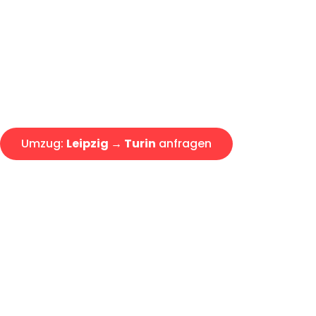
Express-Abwicklung in unter 2
Über 15 Jahre Erfahrung mit 
Angebot erhalten in unter 30 
Umzug:
Leipzig → Turin
anfragen
Alle Umzugsanfragen sind zu 100% kostenlos & unverbind