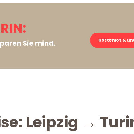
URIN:
Kostenlos & un
paren Sie mind.
se: Leipzig → Turi