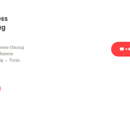
Sie haben Fragen zu Ihrem
Beratung bezüglich Ihres
ess
Rufen Sie uns gerne an, un
ug
Ihnen kostenlos weiterzuh
xpress-Umzug
☎ +4
fiziente
ig → Turin.
Stattdessen eine u