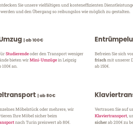
decken Sie unsere vielfältigen und kosteneffizienten Dienstleistung
zu werden und den Übergang so reibungslos wie möglich zu gestalten.
 Umzug
Entrümpel
| ab 100€
für
Studierende
oder den Transport weniger
Befreien Sie sich 
ände bieten wir
Mini-Umzüge
in Leipzig
frisch
mit unserer 
 100€ an.
ab 150€.
ltransport
Klaviertra
| ab 80€
inzelnes Möbelstück oder mehrere, wir
Vertrauen Sie auf u
tieren Ihre Möbel sicher beim
Klaviertransport
, 
ansport
nach Turin preiswert ab 80€.
sicher
ab 200€ zu be