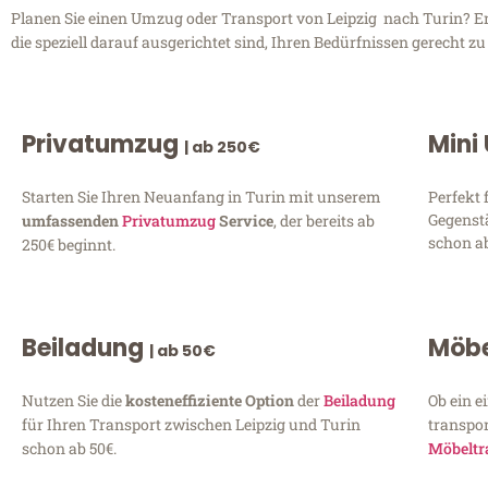
Planen Sie einen Umzug oder Transport von Leipzig nach Turin? Ent
die speziell darauf ausgerichtet sind, Ihren Bedürfnissen gerecht 
Privatumzug
Mini
| ab 250€
Starten Sie Ihren Neuanfang in Turin mit unserem
Perfekt 
Gegenst
umfassenden
Privatumzug
Service
, der bereits ab
schon ab
250€ beginnt.
Beiladung
Möbe
| ab 50€
Nutzen Sie die
kosteneffiziente Option
der
Beiladung
Ob ein e
für Ihren Transport zwischen Leipzig und Turin
transpor
schon ab 50€.
Möbeltr