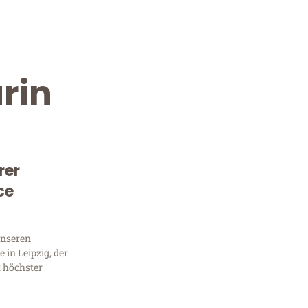
rin
rer
ce
Kostenlose Beratung!
Sie 
unseren
in Leipzig, der
Frag
t höchster