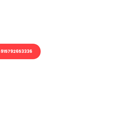
 Transport oder benötigen eine
 Umzug?
ser Team aus Experten freut sich,
elfen!
915792653336
nverbindliche Anfrage senden