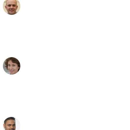
Frederik F.
Umzug in Leipzig
"Besser hätte ich mir den Umzug von
Leipzig nach Wien nicht vorstellen
können - DANKE!"
Maria W
Umzug von Leipzig nach Wien
"Mein Klavier kam in unter 24 Stunden
ohne einen Kratzer an - ein
erstklassiger Service!"
Ümit Y.
Klaviertransport in Leipzig