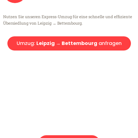
Nutzen Sie unseren Express-Umzug für eine schnelle und effiziente
Übersiedlung von Leipzig → Bettembourg.
Umzug:
Leipzig → Bettembourg
anfragen
Kostenlose Beratung!
Sie haben Fragen?
Sie haben Fragen zu Ihrem Transport oder benötigen eine Beratung
bezüglich Ihres Umzug?
Rufen Sie uns gerne an, unser Team aus Experten freut sich, Ihnen
kostenlos weiterzuhelfen!