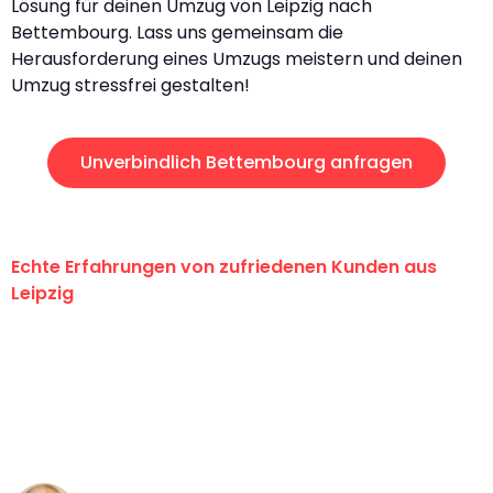
Lösung für deinen Umzug von Leipzig nach
Bettembourg. Lass uns gemeinsam die
Herausforderung eines Umzugs meistern und deinen
Umzug stressfrei gestalten!
Unverbindlich Bettembourg anfragen
Echte Erfahrungen von zufriedenen Kunden aus
Leipzig
"Erste Klasse! Ein großes Dankeschön
an das gesamte Team von Stein
Umzugsservice für ihren
außergewöhnlichen Service!"