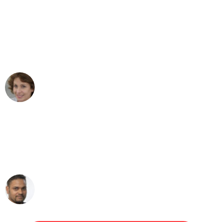
"Besser hätte ich mir den Umzug von
Leipzig nach Wien nicht vorstellen
können - DANKE!"
Maria W
Umzug von Leipzig nach Wien
"Mein Klavier kam in unter 24 Stunden
ohne einen Kratzer an - ein
erstklassiger Service!"
Ümit Y.
Klaviertransport in Leipzig