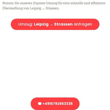
Nutzen Sie unseren Express-Umzug für eine schnelle und effiziente
Übersiedlung von Leipzig → Strassen.
Umzug:
Leipzig → Strassen
anfragen
Kostenlose Beratung!
Sie haben Fragen?
Sie haben Fragen zu Ihrem Transport oder benötigen eine Beratung
bezüglich Ihres Umzug?
Rufen Sie uns gerne an, unser Team aus Experten freut sich, Ihnen
kostenlos weiterzuhelfen!
☎ +4915792653336