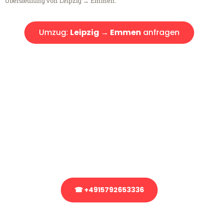
Übersiedlung von Leipzig → Emmen.
Umzug:
Leipzig → Emmen
anfragen
Kostenlose Beratung!
Sie haben Fragen?
Sie haben Fragen zu Ihrem Transport oder benötigen eine Beratung
bezüglich Ihres Umzug?
Rufen Sie uns gerne an, unser Team aus Experten freut sich, Ihnen
kostenlos weiterzuhelfen!
☎ +4915792653336
Stattdessen eine unverbindliche Anfrage senden