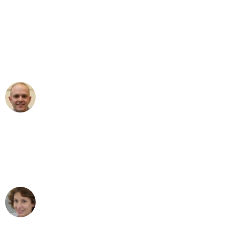
"Erste Klasse! Ein großes Dankeschön
an das gesamte Team von Stein
Umzugsservice für ihren
außergewöhnlichen Service!"
Frederik F.
Umzug in Leipzig
"Besser hätte ich mir den Umzug von
Leipzig nach Wien nicht vorstellen
können - DANKE!"
Maria W
Umzug von Leipzig nach Wien