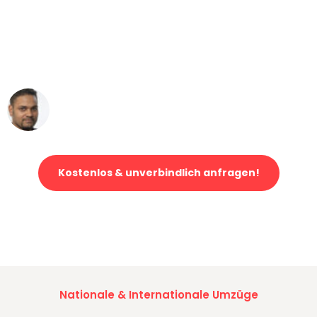
"Mein Klavier kam in unter 24 Stunden
ohne einen Kratzer an - ein
erstklassiger Service!"
Ümit Y.
Klaviertransport in Leipzig
Kostenlos & unverbindlich anfragen!
Jetzt anfragen und der nächste glückliche Kunde werden. Alle
Umzugsanfragen sind zu
100% kostenlos & unverbindlich!
Nationale & Internationale Umzüge