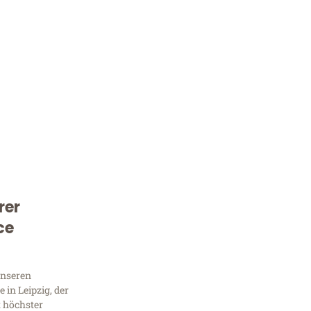
rer
Kostenlose Beratung!
ce
Sie 
Frag
unseren
in Leipzig, der
t höchster