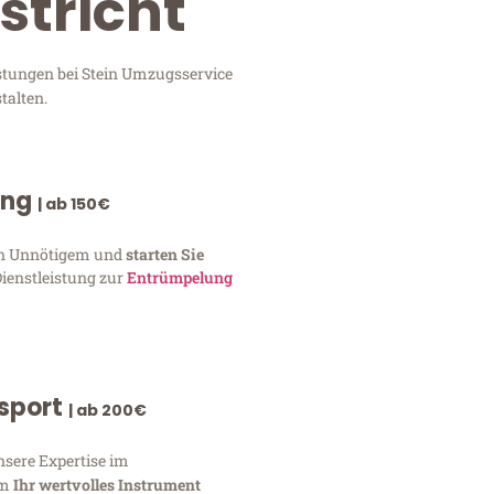
stricht
istungen bei Stein Umzugsservice
talten.
ung
| ab 150€
von Unnötigem und
starten Sie
Dienstleistung zur
Entrümpelung
nsport
| ab 200€
nsere Expertise im
um
Ihr wertvolles Instrument