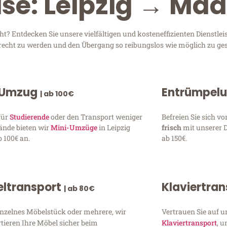
se: Leipzig → Maa
? Entdecken Sie unsere vielfältigen und kosteneffizienten Dienstle
 gerecht zu werden und den Übergang so reibungslos wie möglich zu ges
 Umzug
Entrümpel
| ab 100€
für
Studierende
oder den Transport weniger
Befreien Sie sich 
ände bieten wir
Mini-Umzüge
in Leipzig
frisch
mit unserer 
 100€ an.
ab 150€.
ltransport
Klaviertra
| ab 80€
inzelnes Möbelstück oder mehrere, wir
Vertrauen Sie auf u
tieren Ihre Möbel sicher beim
Klaviertransport
, 