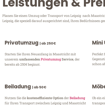
Leistungen & Prei
Planen Sie einen Umzug oder Transport von Leipzig nach Maastricht
Leipzig, die speziell darauf ausgerichtet sind, Ihren Bedürfnissen
Privatumzug
Mini
| ab 250€
Starten Sie Ihren Neuanfang in Maastricht mit
Perfekt 
Gegenst
unserem
umfassenden
Privatumzug
Service
, der
schon ab
bereits ab 250€ beginnt.
Beiladung
Möbe
| ab 50€
Nutzen Sie die
kosteneffiziente Option
der
Beiladung
Ob ein e
für Ihren Transport zwischen Leipzig und Maastricht
transpor