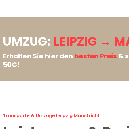
UMZUG:
LEIPZIG → 
Erhalten Sie hier den
besten Preis
& s
50€!
Transporte & Umzüge Leipzig Maastricht