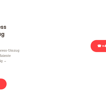
Sie haben Fragen zu Ihrem
Beratung bezüglich Ihres
Rufen Sie uns gerne an, un
ess
Ihnen kostenlos weiterzuh
ug
☎ +4
xpress-Umzug
fiziente
Stattdessen eine u
zig →