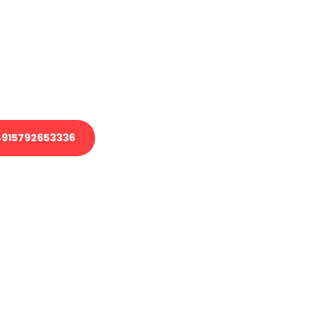
 Transport oder benötigen eine
 Umzug?
ser Team aus Experten freut sich,
elfen!
915792653336
nverbindliche Anfrage senden