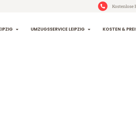
Kostenlose 
IPZIG
UMZUGSSERVICE LEIPZIG
KOSTEN & PREI
 Maastricht
richt (ab 199€)