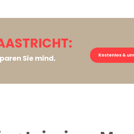
MAASTRICHT:
Kostenlos & un
paren Sie mind.