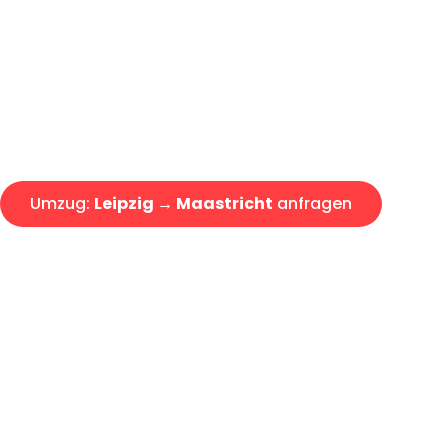
Express-Abwicklung in unter 2
Über 15 Jahre Erfahrung mit 
Angebot erhalten in unter 30 
Umzug:
Leipzig → Maastricht
anfragen
Alle Umzugsanfragen sind zu 100% kostenlos & unverbind