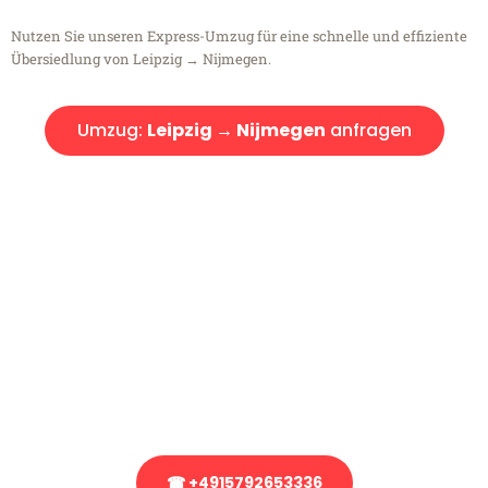
Nutzen Sie unseren Express-Umzug für eine schnelle und effiziente
Übersiedlung von Leipzig → Nijmegen.
Umzug:
Leipzig → Nijmegen
anfragen
Kostenlose Beratung!
Sie haben Fragen?
Sie haben Fragen zu Ihrem Transport oder benötigen eine Beratung
bezüglich Ihres Umzug?
Rufen Sie uns gerne an, unser Team aus Experten freut sich, Ihnen
kostenlos weiterzuhelfen!
☎ +4915792653336