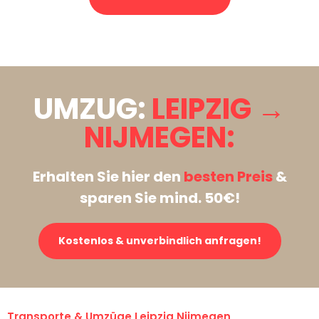
Stattdessen eine unverbindliche Anfrage senden
UMZUG:
LEIPZIG →
NIJMEGEN:
Erhalten Sie hier den
besten Preis
&
sparen Sie mind. 50€!
Kostenlos & unverbindlich anfragen!
Transporte & Umzüge Leipzig Nijmegen