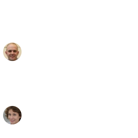
"Erste Klasse! Ein großes Dankeschön
an das gesamte Team von Stein
Umzugsservice für ihren
außergewöhnlichen Service!"
Frederik F.
Umzug in Leipzig
"Besser hätte ich mir den Umzug von
Leipzig nach Wien nicht vorstellen
können - DANKE!"
Maria W
Umzug von Leipzig nach Wien