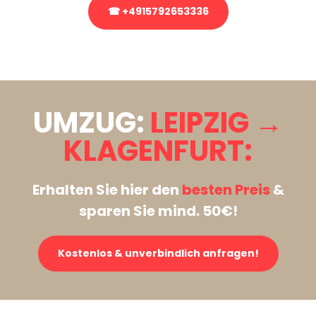
☎ +4915792653336
Stattdessen eine unverbindliche Anfrage senden
UMZUG:
LEIPZIG →
KLAGENFURT:
Erhalten Sie hier den
besten Preis
&
sparen Sie mind. 50€!
Kostenlos & unverbindlich anfragen!