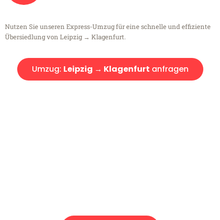
Nutzen Sie unseren Express-Umzug für eine schnelle und effiziente
Übersiedlung von Leipzig → Klagenfurt.
Umzug:
Leipzig → Klagenfurt
anfragen
Kostenlose Beratung!
Sie haben Fragen?
Sie haben Fragen zu Ihrem Transport oder benötigen eine Beratung
bezüglich Ihres Umzug?
Rufen Sie uns gerne an, unser Team aus Experten freut sich, Ihnen
kostenlos weiterzuhelfen!