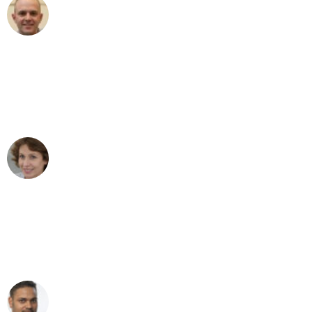
Frederik F.
Umzug in Leipzig
"Besser hätte ich mir den Umzug von
Leipzig nach Wien nicht vorstellen
können - DANKE!"
Maria W
Umzug von Leipzig nach Wien
"Mein Klavier kam in unter 24 Stunden
ohne einen Kratzer an - ein
erstklassiger Service!"
Ümit Y.
Klaviertransport in Leipzig