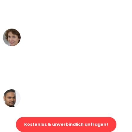
"Besser hätte ich mir den Umzug von
Leipzig nach Wien nicht vorstellen
können - DANKE!"
Maria W
Umzug von Leipzig nach Wien
"Mein Klavier kam in unter 24 Stunden
ohne einen Kratzer an - ein
erstklassiger Service!"
Ümit Y.
Klaviertransport in Leipzig
Kostenlos & unverbindlich anfragen!