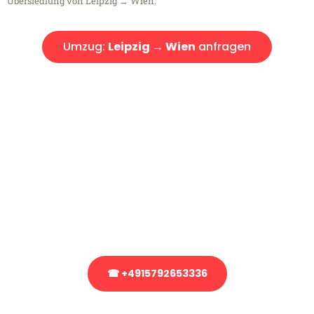
Übersiedlung von Leipzig → Wien.
Umzug:
Leipzig → Wien
anfragen
Kostenlose Beratung!
Sie haben Fragen?
Sie haben Fragen zu Ihrem Transport oder benötigen eine Beratung
bezüglich Ihres Umzug?
Rufen Sie uns gerne an, unser Team aus Experten freut sich, Ihnen
kostenlos weiterzuhelfen!
☎ +4915792653336
Stattdessen eine unverbindliche Anfrage senden