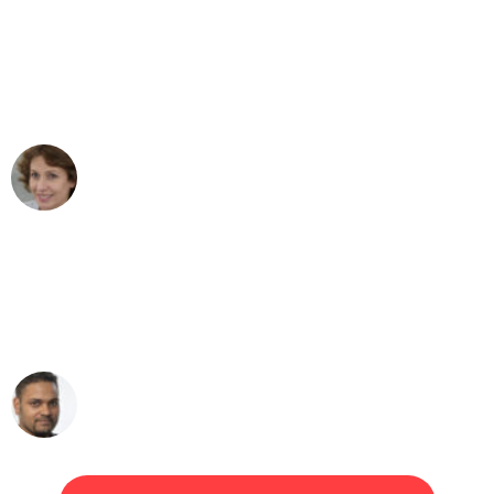
"Besser hätte ich mir den Umzug von
Leipzig nach Wien nicht vorstellen
können - DANKE!"
Maria W
Umzug von Leipzig nach Wien
"Mein Klavier kam in unter 24 Stunden
ohne einen Kratzer an - ein
erstklassiger Service!"
Ümit Y.
Klaviertransport in Leipzig