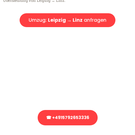
Übersiedlung von Leipzig → Linz.
Umzug:
Leipzig → Linz
anfragen
Kostenlose Beratung!
Sie haben Fragen?
Sie haben Fragen zu Ihrem Transport oder benötigen eine Beratung
bezüglich Ihres Umzug?
Rufen Sie uns gerne an, unser Team aus Experten freut sich, Ihnen
kostenlos weiterzuhelfen!
☎ +4915792653336
Stattdessen eine unverbindliche Anfrage senden