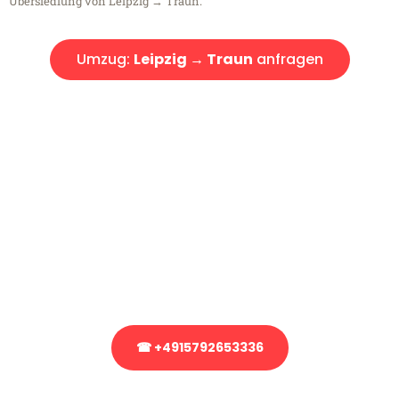
Übersiedlung von Leipzig → Traun.
Umzug:
Leipzig → Traun
anfragen
Kostenlose Beratung!
Sie haben Fragen?
Sie haben Fragen zu Ihrem Transport oder benötigen eine Beratung
bezüglich Ihres Umzug?
Rufen Sie uns gerne an, unser Team aus Experten freut sich, Ihnen
kostenlos weiterzuhelfen!
☎ +4915792653336
Stattdessen eine unverbindliche Anfrage senden