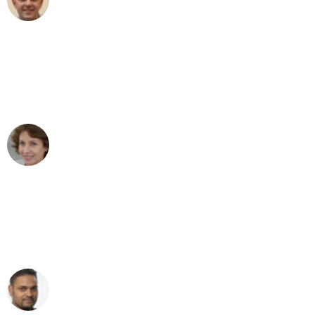
Umzug in Leipzig
"Besser hätte ich mir den Umzug von
Leipzig nach Wien nicht vorstellen
können - DANKE!"
Maria W
Umzug von Leipzig nach Wien
"Mein Klavier kam in unter 24 Stunden
ohne einen Kratzer an - ein
erstklassiger Service!"
Ümit Y.
Klaviertransport in Leipzig