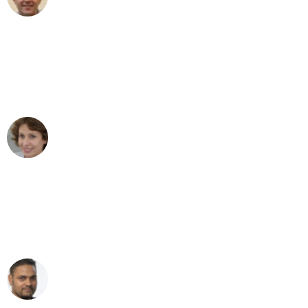
Umzug in Leipzig
"Besser hätte ich mir den Umzug von
Leipzig nach Wien nicht vorstellen
können - DANKE!"
Maria W
Umzug von Leipzig nach Wien
"Mein Klavier kam in unter 24 Stunden
ohne einen Kratzer an - ein
erstklassiger Service!"
Ümit Y.
Klaviertransport in Leipzig