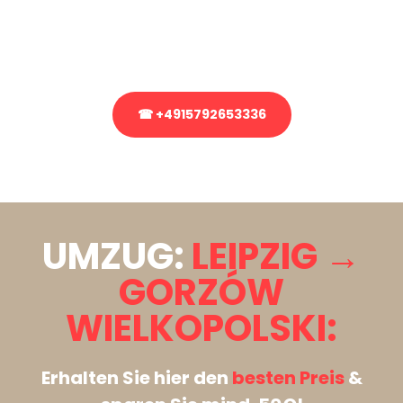
bezüglich Ihres Umzug?
Rufen Sie uns gerne an, unser Team aus Experten freut sich, Ihnen
kostenlos weiterzuhelfen!
☎ +4915792653336
Stattdessen eine unverbindliche Anfrage senden
UMZUG:
LEIPZIG →
GORZÓW
WIELKOPOLSKI:
Erhalten Sie hier den
besten Preis
&