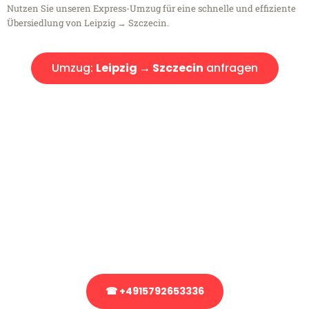
Nutzen Sie unseren Express-Umzug für eine schnelle und effiziente
Übersiedlung von Leipzig → Szczecin.
Umzug:
Leipzig → Szczecin
anfragen
Kostenlose Beratung!
Sie haben Fragen?
Sie haben Fragen zu Ihrem Transport oder benötigen eine Beratung
bezüglich Ihres Umzug?
Rufen Sie uns gerne an, unser Team aus Experten freut sich, Ihnen
kostenlos weiterzuhelfen!
☎ +4915792653336