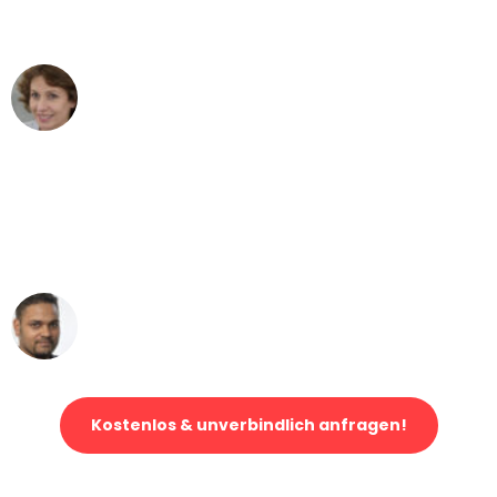
können - DANKE!"
Maria W
Umzug von Leipzig nach Wien
"Mein Klavier kam in unter 24 Stunden
ohne einen Kratzer an - ein
erstklassiger Service!"
Ümit Y.
Klaviertransport in Leipzig
Kostenlos & unverbindlich anfragen!
Jetzt anfragen und der nächste glückliche Kunde werden. Alle