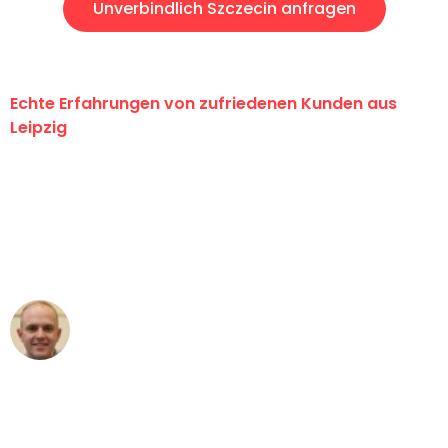
Unverbindlich Szczecin anfragen
Echte Erfahrungen von zufriedenen Kunden aus
Leipzig
"Erste Klasse! Ein großes Dankeschön
an das gesamte Team von Stein
Umzugsservice für ihren
außergewöhnlichen Service!"
Frederik F.
Umzug in Leipzig
"Besser hätte ich mir den Umzug von
Leipzig nach Wien nicht vorstellen