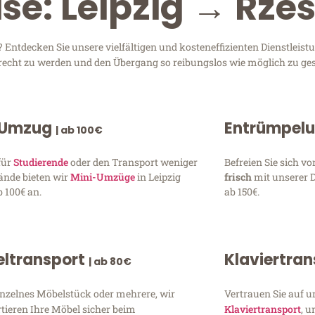
ise: Leipzig → Rze
Entdecken Sie unsere vielfältigen und kosteneffizienten Dienstleist
 gerecht zu werden und den Übergang so reibungslos wie möglich zu ges
 Umzug
Entrümpel
| ab 100€
für
Studierende
oder den Transport weniger
Befreien Sie sich 
ände bieten wir
Mini-Umzüge
in Leipzig
frisch
mit unserer 
 100€ an.
ab 150€.
ltransport
Klaviertra
| ab 80€
inzelnes Möbelstück oder mehrere, wir
Vertrauen Sie auf u
tieren Ihre Möbel sicher beim
Klaviertransport
, 