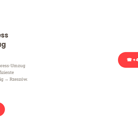
Sie haben Fragen zu Ihrem
Beratung bezüglich Ihres
Rufen Sie uns gerne an, un
ess
Ihnen kostenlos weiterzuh
ug
☎ +4
xpress-Umzug
fiziente
Stattdessen eine u
ig → Rzeszów.