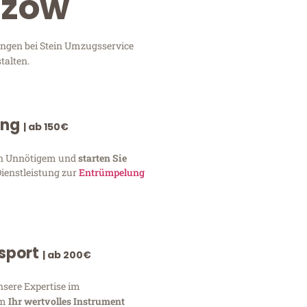
szów
ungen bei Stein Umzugsservice
talten.
ung
| ab 150€
von Unnötigem und
starten Sie
Dienstleistung zur
Entrümpelung
nsport
| ab 200€
nsere Expertise im
um
Ihr wertvolles Instrument