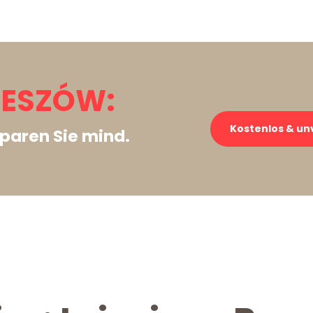
ZESZÓW:
Kostenlos & un
paren Sie mind.