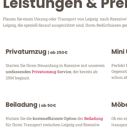
Leistungen & Pre
Planen Sie einen Umzug oder Transport von Leipzig nach Rzeszów? 
Leipzig, die speziell darauf ausgerichtet sind, Ihren Bedürfnissen
Privatumzug
Mini
| ab 250€
Starten Sie Ihren Neuanfang in Rzeszów mit unserem
Perfekt 
Gegenst
umfassenden
Privatumzug
Service
, der bereits ab
schon ab
250€ beginnt.
Beiladung
Möbe
| ab 50€
Nutzen Sie die
kosteneffiziente Option
der
Beiladung
Ob ein e
für Ihren Transport zwischen Leipzig und Rzeszów
transpor