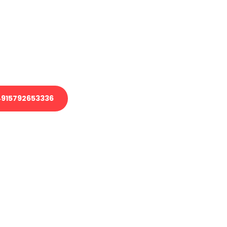
 Transport oder benötigen eine
 Umzug?
ser Team aus Experten freut sich,
elfen!
915792653336
nverbindliche Anfrage senden