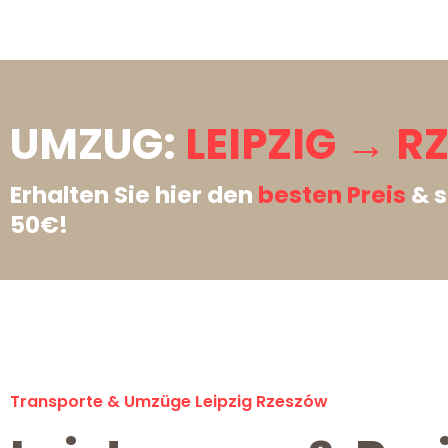
UMZUG:
LEIPZIG → R
Erhalten Sie hier den
besten Preis
& s
50€!
Transporte & Umzüge Leipzig Rzeszów