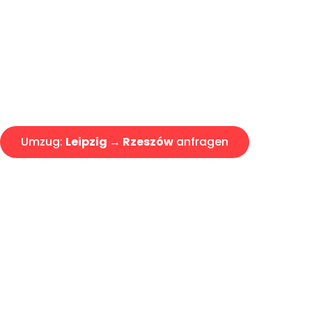
Express-Abwicklung in unter 2
Über 15 Jahre Erfahrung mit 
Angebot erhalten in unter 30 
Umzug:
Leipzig → Rzeszów
anfragen
Alle Umzugsanfragen sind zu 100% kostenlos & unverbind