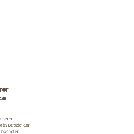
rer
Kostenlose Beratung!
ce
Sie 
Frag
unseren
in Leipzig, der
t höchster