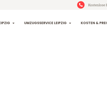
Kostenlose 
IPZIG
UMZUGSSERVICE LEIPZIG
KOSTEN & PREI
 Rzeszów
zów (ab 199€)