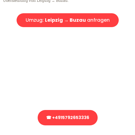
Übersiedlung von Leipzig → Buzau.
Umzug:
Leipzig → Buzau
anfragen
Kostenlose Beratung!
Sie haben Fragen?
Sie haben Fragen zu Ihrem Transport oder benötigen eine Beratung
bezüglich Ihres Umzug?
Rufen Sie uns gerne an, unser Team aus Experten freut sich, Ihnen
kostenlos weiterzuhelfen!
☎ +4915792653336
Stattdessen eine unverbindliche Anfrage senden