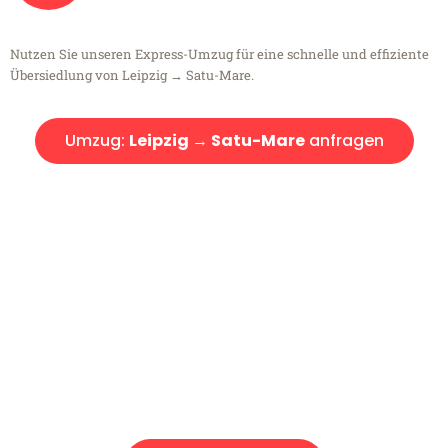
Nutzen Sie unseren Express-Umzug für eine schnelle und effiziente
Übersiedlung von Leipzig → Satu-Mare.
Umzug:
Leipzig → Satu-Mare
anfragen
Kostenlose Beratung!
Sie haben Fragen?
Sie haben Fragen zu Ihrem Transport oder benötigen eine Beratung
bezüglich Ihres Umzug?
Rufen Sie uns gerne an, unser Team aus Experten freut sich, Ihnen
kostenlos weiterzuhelfen!