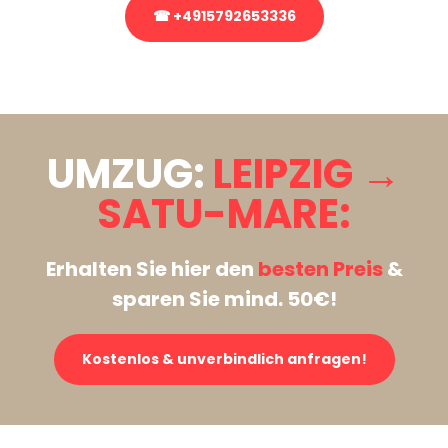
☎ +4915792653336
Stattdessen eine unverbindliche Anfrage senden
UMZUG:
LEIPZIG →
SATU-MARE:
Erhalten Sie hier den
besten Preis
&
sparen Sie mind. 50€!
Kostenlos & unverbindlich anfragen!