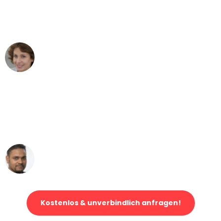
Leipzig nach Wien nicht vorstellen
können - DANKE!"
Maria W
Umzug von Leipzig nach Wien
"Mein Klavier kam in unter 24 Stunden
ohne einen Kratzer an - ein
erstklassiger Service!"
Ümit Y.
Klaviertransport in Leipzig
Kostenlos & unverbindlich anfragen!