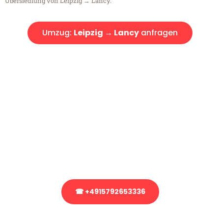
Übersiedlung von Leipzig → Lancy.
Umzug:
Leipzig → Lancy
anfragen
Kostenlose Beratung!
Sie haben Fragen?
Sie haben Fragen zu Ihrem Transport oder benötigen eine Beratung
bezüglich Ihres Umzug?
Rufen Sie uns gerne an, unser Team aus Experten freut sich, Ihnen
kostenlos weiterzuhelfen!
☎ +4915792653336
Stattdessen eine unverbindliche Anfrage senden