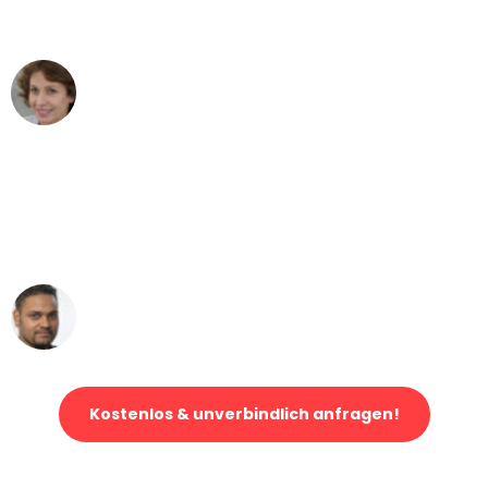
können - DANKE!"
Maria W
Umzug von Leipzig nach Wien
"Mein Klavier kam in unter 24 Stunden
ohne einen Kratzer an - ein
erstklassiger Service!"
Ümit Y.
Klaviertransport in Leipzig
Kostenlos & unverbindlich anfragen!
Jetzt anfragen und der nächste glückliche Kunde werden. Alle