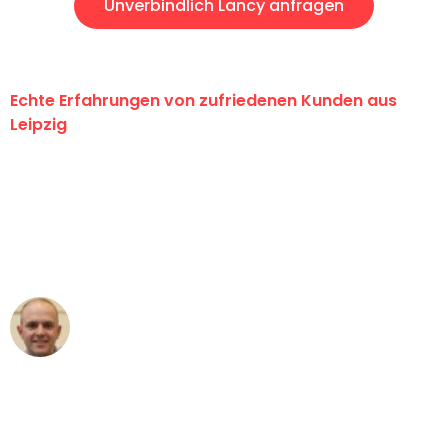
Unverbindlich Lancy anfragen
Echte Erfahrungen von zufriedenen Kunden aus
Leipzig
"Erste Klasse! Ein großes Dankeschön
an das gesamte Team von Stein
Umzugsservice für ihren
außergewöhnlichen Service!"
Frederik F.
Umzug in Leipzig
"Besser hätte ich mir den Umzug von
Leipzig nach Wien nicht vorstellen