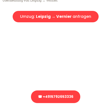
Übersiedlung von Leipzig → Vernier.
Umzug:
Leipzig → Vernier
anfragen
Kostenlose Beratung!
Sie haben Fragen?
Sie haben Fragen zu Ihrem Transport oder benötigen eine Beratung
bezüglich Ihres Umzug?
Rufen Sie uns gerne an, unser Team aus Experten freut sich, Ihnen
kostenlos weiterzuhelfen!
☎ +4915792653336
Stattdessen eine unverbindliche Anfrage senden