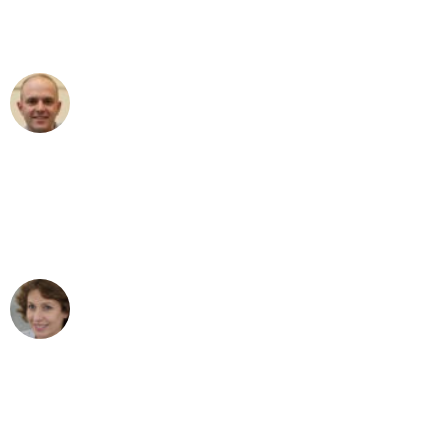
Umzugsservice für ihren
außergewöhnlichen Service!"
Frederik F.
Umzug in Leipzig
"Besser hätte ich mir den Umzug von
Leipzig nach Wien nicht vorstellen
können - DANKE!"
Maria W
Umzug von Leipzig nach Wien
"Mein Klavier kam in unter 24 Stunden
ohne einen Kratzer an - ein